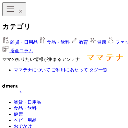
カテゴリ
雑貨・日用品
食品・飲料
教育
健康
ファ
漫画コラム
ママの知りたい情報が集まるアンテナ
ママテナについて
ご利用にあたって
タグ一覧
>
雑貨・日用品
食品・飲料
健康
ベビー用品
おでかけ