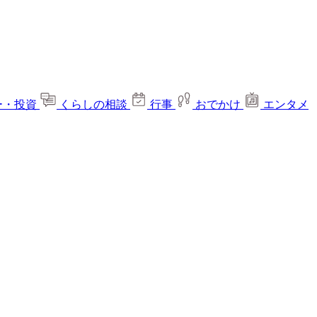
ー・投資
くらしの相談
行事
おでかけ
エンタメ