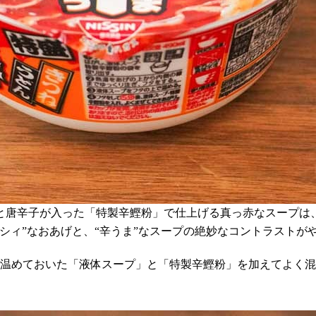
と唐辛子が入った「特製辛鰹粉」で仕上げる真っ赤なスープは
シィ”なおあげと、“辛うま”なスープの絶妙なコントラストが
で温めておいた「液体スープ」と「特製辛鰹粉」を加えてよく混