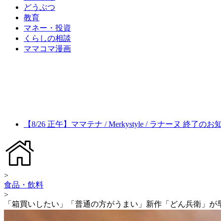
どうぶつ
教育
マネー・投資
くらしの相談
ママコマ漫画
【8/26 正午】ママテナ / Merkystyle / ラナーヌ 終了の
>
食品・飲料
>
「箱買いしたい」「普通の方がうまい」新作「どん兵衛」が