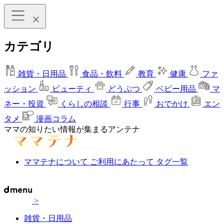
カテゴリ
雑貨・日用品
食品・飲料
教育
健康
ファ
ッション
ビューティ
どうぶつ
ベビー用品
マ
ネー・投資
くらしの相談
行事
おでかけ
エン
タメ
漫画コラム
ママの知りたい情報が集まるアンテナ
ママテナについて
ご利用にあたって
タグ一覧
>
雑貨・日用品