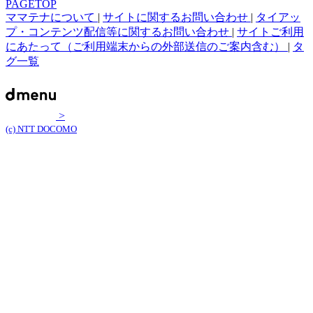
PAGETOP
ママテナについて
|
サイトに関するお問い合わせ
|
タイアッ
プ・コンテンツ配信等に関するお問い合わせ
|
サイトご利用
にあたって（ご利用端末からの外部送信のご案内含む）
|
タ
グ一覧
>
(c) NTT DOCOMO