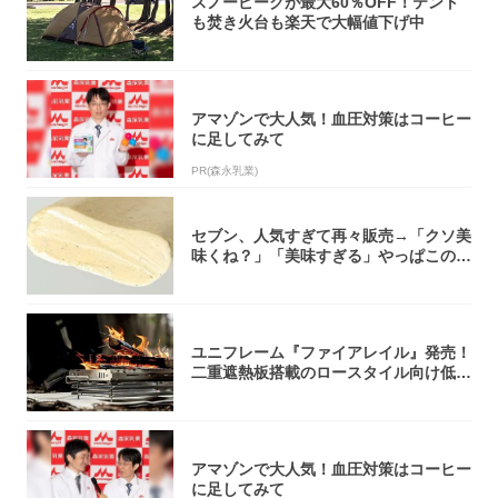
スノーピークが最大60％OFF！テント
も焚き火台も楽天で大幅値下げ中
アマゾンで大人気！血圧対策はコーヒー
に足してみて
PR(森永乳業)
セブン、人気すぎて再々販売→「クソ美
味くね？」「美味すぎる」やっぱこのク
オリティ...
ユニフレーム『ファイアレイル』発売！
二重遮熱板搭載のロースタイル向け低型
焚き火台
アマゾンで大人気！血圧対策はコーヒー
に足してみて