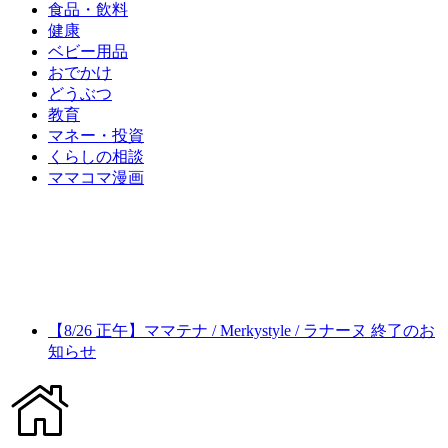
食品・飲料
健康
ベビー用品
おでかけ
どうぶつ
教育
マネー・投資
くらしの相談
ママコマ漫画
【8/26 正午】ママテナ / Merkystyle / ラナーヌ 終了のお
知らせ