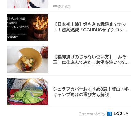
PR(森永乳業)
【日本初上陸】煙も灰も極限までカッ
ト！超高燃費『GGUBUSサイクロン焚
火台』が...
【福神漬けのじゃない使い方】「みそ
玉」に仕込んでみた！お湯を注いで30
秒で…朝の...
シュラフカバーおすすめ8選！登山・冬
キャンプ向けの選び方も解説
Recommended by