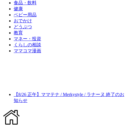
食品・飲料
健康
ベビー用品
おでかけ
どうぶつ
教育
マネー・投資
くらしの相談
ママコマ漫画
【8/26 正午】ママテナ / Merkystyle / ラナーヌ 終了のお
知らせ