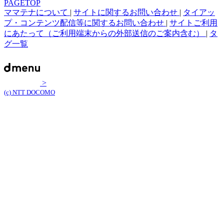
PAGETOP
ママテナについて
|
サイトに関するお問い合わせ
|
タイアッ
プ・コンテンツ配信等に関するお問い合わせ
|
サイトご利用
にあたって（ご利用端末からの外部送信のご案内含む）
|
タ
グ一覧
>
(c) NTT DOCOMO