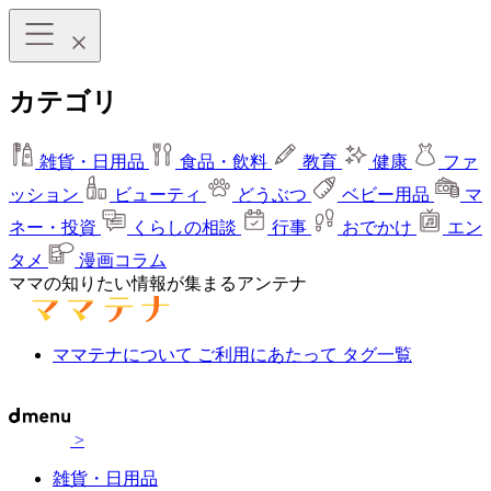
カテゴリ
雑貨・日用品
食品・飲料
教育
健康
ファ
ッション
ビューティ
どうぶつ
ベビー用品
マ
ネー・投資
くらしの相談
行事
おでかけ
エン
タメ
漫画コラム
ママの知りたい情報が集まるアンテナ
ママテナについて
ご利用にあたって
タグ一覧
>
雑貨・日用品