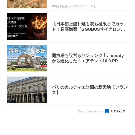
PR(合同会社デジタルファーム )
【日本初上陸】煙も灰も極限までカッ
ト！超高燃費『GGUBUSサイクロン焚
火台』が...
開放感も設営もワンランク上。coody
から進化した「エアテント10.0 PR
O」...
パリのカルティエ財団の新天地【フラン
ス】
Recommended by