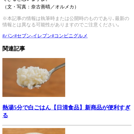
（文・写真：奈古善晴／オルメカ）
※本記事の情報は執筆時または公開時のものであり､最新の
情報とは異なる可能性がありますのでご注意ください｡
#
パン
#
セブン-イレブン
#
コンビニグルメ
関連記事
熱湯5分で白ごはん【日清食品】新商品が便利すぎ
る