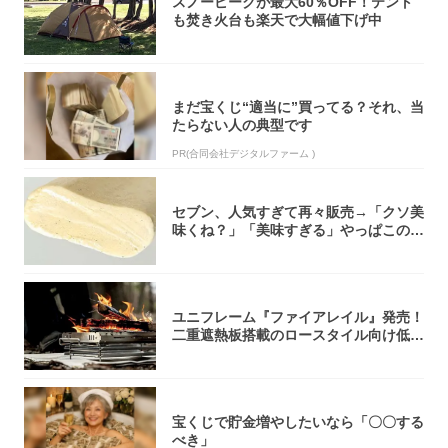
スノーピークが最大60％OFF！テント
も焚き火台も楽天で大幅値下げ中
まだ宝くじ“適当に”買ってる？それ、当
たらない人の典型です
PR(合同会社デジタルファーム )
セブン、人気すぎて再々販売→「クソ美
味くね？」「美味すぎる」やっぱこのク
オリティ...
ユニフレーム『ファイアレイル』発売！
二重遮熱板搭載のロースタイル向け低型
焚き火台
宝くじで貯金増やしたいなら「〇〇する
べき」