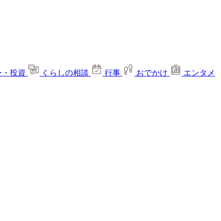
ー・投資
くらしの相談
行事
おでかけ
エンタメ