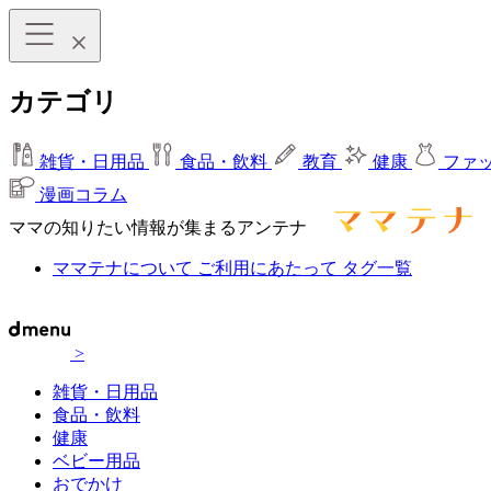
カテゴリ
雑貨・日用品
食品・飲料
教育
健康
ファ
漫画コラム
ママの知りたい情報が集まるアンテナ
ママテナについて
ご利用にあたって
タグ一覧
>
雑貨・日用品
食品・飲料
健康
ベビー用品
おでかけ