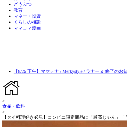
どうぶつ
教育
マネー・投資
くらしの相談
ママコマ漫画
【8/26 正午】ママテナ / Merkystyle / ラナーヌ 終了の
>
食品・飲料
>
【タイ料理好き必見】コンビニ限定商品に「最高じゃん」「