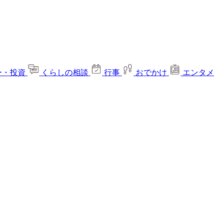
ー・投資
くらしの相談
行事
おでかけ
エンタメ