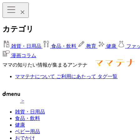
カテゴリ
雑貨・日用品
食品・飲料
教育
健康
ファ
漫画コラム
ママの知りたい情報が集まるアンテナ
ママテナについて
ご利用にあたって
タグ一覧
>
雑貨・日用品
食品・飲料
健康
ベビー用品
おでかけ