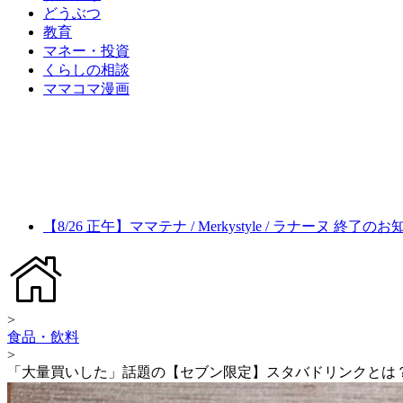
どうぶつ
教育
マネー・投資
くらしの相談
ママコマ漫画
【8/26 正午】ママテナ / Merkystyle / ラナーヌ 終了の
>
食品・飲料
>
「大量買いした」話題の【セブン限定】スタバドリンクとは