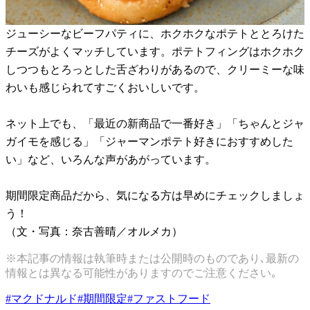
ジューシーなビーフパティに、ホクホクなポテトととろけた
チーズがよくマッチしています。ポテトフィングはホクホク
しつつもとろっとした舌ざわりがあるので、クリーミーな味
わいも感じられてすごくおいしいです。
ネット上でも、「最近の新商品で一番好き」「ちゃんとジャ
ガイモを感じる」「ジャーマンポテト好きにおすすめした
い」など、いろんな声があがっています。
期間限定商品だから、気になる方は早めにチェックしましょ
う！
（文・写真：奈古善晴／オルメカ）
※本記事の情報は執筆時または公開時のものであり､最新の
情報とは異なる可能性がありますのでご注意ください｡
#
マクドナルド
#
期間限定
#
ファストフード