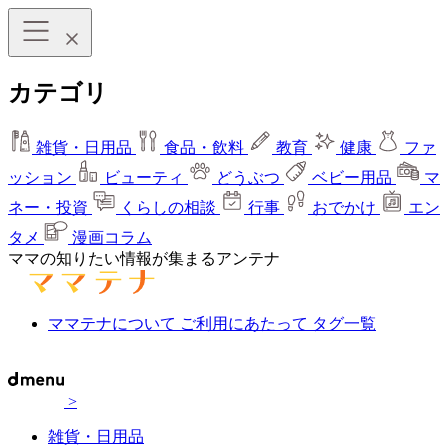
カテゴリ
雑貨・日用品
食品・飲料
教育
健康
ファ
ッション
ビューティ
どうぶつ
ベビー用品
マ
ネー・投資
くらしの相談
行事
おでかけ
エン
タメ
漫画コラム
ママの知りたい情報が集まるアンテナ
ママテナについて
ご利用にあたって
タグ一覧
>
雑貨・日用品