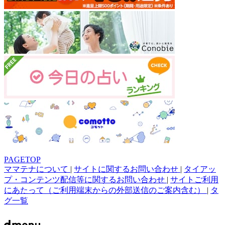
PAGETOP
ママテナについて
|
サイトに関するお問い合わせ
|
タイアッ
プ・コンテンツ配信等に関するお問い合わせ
|
サイトご利用
にあたって（ご利用端末からの外部送信のご案内含む）
|
タ
グ一覧