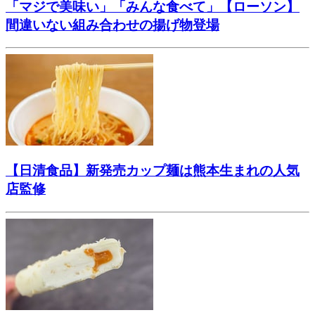
「マジで美味い」「みんな食べて」【ローソン】
間違いない組み合わせの揚げ物登場
【日清食品】新発売カップ麺は熊本生まれの人気
店監修