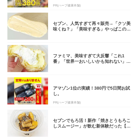
PR(ハーブ健康本舗)
セブン、人気すぎて再々販売→「クソ美
味くね？」「美味すぎる」やっぱこのク
オリティ...
ファミマ、美味すぎて大反響「これ1
番」「世界一おいしいかも知れない」
「飲めそう」
アマゾン1位の実績！380円で5日間お試
し。
PR(ハーブ健康本舗)
セブンでもろ活！新作「焼きとうもろこ
しスムージー」が飲む新体験だった【東
京の一部...