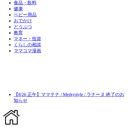
食品・飲料
健康
ベビー用品
おでかけ
どうぶつ
教育
マネー・投資
くらしの相談
ママコマ漫画
【8/26 正午】ママテナ / Merkystyle / ラナーヌ 終了のお
知らせ