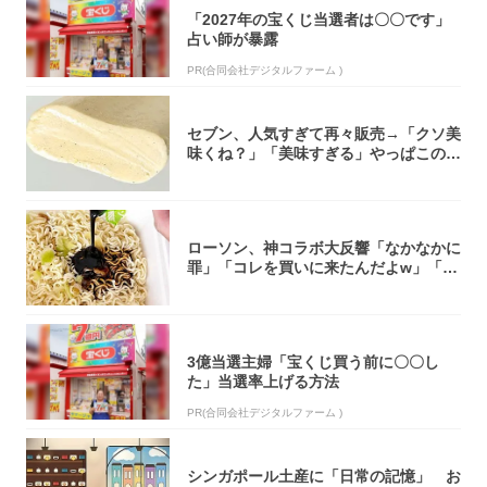
「2027年の宝くじ当選者は〇〇です」
占い師が暴露
PR(合同会社デジタルファーム )
セブン、人気すぎて再々販売→「クソ美
味くね？」「美味すぎる」やっぱこのク
オリティ...
ローソン、神コラボ大反響「なかなかに
罪」「コレを買いに来たんだよw」「３
件まわっ...
3億当選主婦「宝くじ買う前に〇〇し
た」当選率上げる方法
PR(合同会社デジタルファーム )
シンガポール土産に「日常の記憶」 お