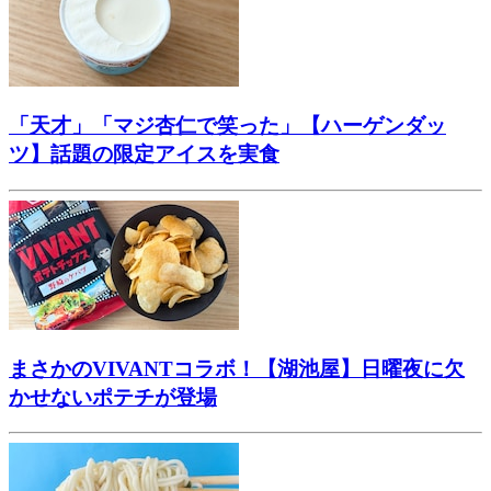
「天才」「マジ杏仁で笑った」【ハーゲンダッ
ツ】話題の限定アイスを実食
まさかのVIVANTコラボ！【湖池屋】日曜夜に欠
かせないポテチが登場