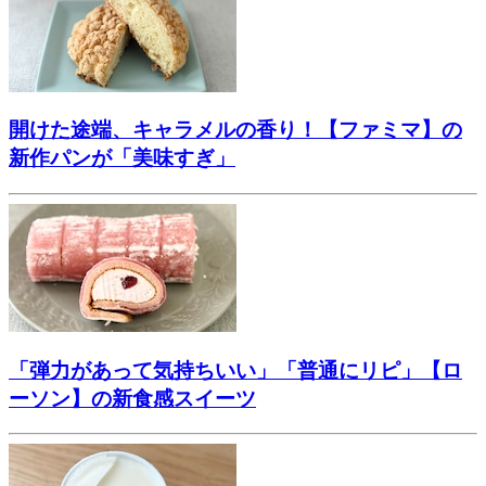
開けた途端、キャラメルの香り！【ファミマ】の
新作パンが「美味すぎ」
「弾力があって気持ちいい」「普通にリピ」【ロ
ーソン】の新食感スイーツ