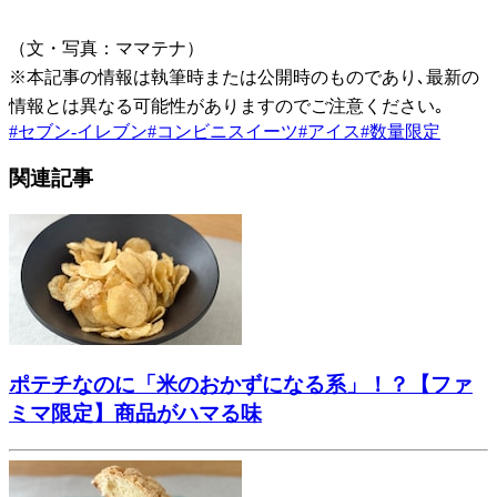
（文・写真：ママテナ）
※本記事の情報は執筆時または公開時のものであり､最新の
情報とは異なる可能性がありますのでご注意ください｡
#
セブン-イレブン
#
コンビニスイーツ
#
アイス
#
数量限定
関連記事
ポテチなのに「米のおかずになる系」！？【ファ
ミマ限定】商品がハマる味