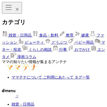
カテゴリ
雑貨・日用品
食品・飲料
教育
健康
ファ
ッション
ビューティ
どうぶつ
ベビー用品
マ
ネー・投資
くらしの相談
行事
おでかけ
エン
タメ
漫画コラム
ママの知りたい情報が集まるアンテナ
ママテナについて
ご利用にあたって
タグ一覧
>
雑貨・日用品