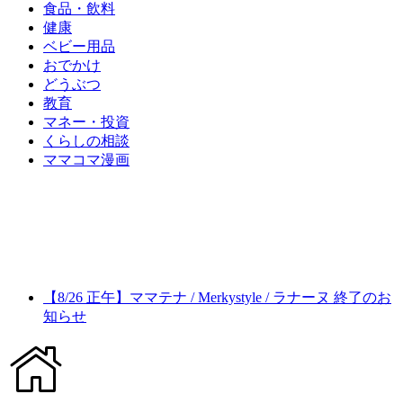
食品・飲料
健康
ベビー用品
おでかけ
どうぶつ
教育
マネー・投資
くらしの相談
ママコマ漫画
【8/26 正午】ママテナ / Merkystyle / ラナーヌ 終了のお
知らせ