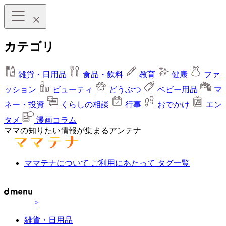
カテゴリ
雑貨・日用品
食品・飲料
教育
健康
ファ
ッション
ビューティ
どうぶつ
ベビー用品
マ
ネー・投資
くらしの相談
行事
おでかけ
エン
タメ
漫画コラム
ママの知りたい情報が集まるアンテナ
ママテナについて
ご利用にあたって
タグ一覧
>
雑貨・日用品