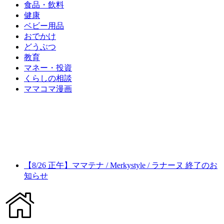
食品・飲料
健康
ベビー用品
おでかけ
どうぶつ
教育
マネー・投資
くらしの相談
ママコマ漫画
【8/26 正午】ママテナ / Merkystyle / ラナーヌ 終了のお
知らせ