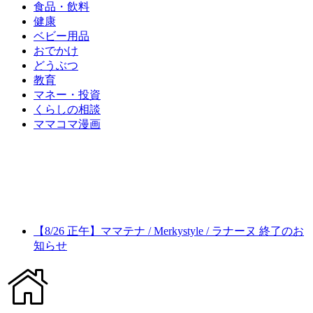
食品・飲料
健康
ベビー用品
おでかけ
どうぶつ
教育
マネー・投資
くらしの相談
ママコマ漫画
【8/26 正午】ママテナ / Merkystyle / ラナーヌ 終了のお
知らせ