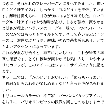
つぎに、それぞれのフレーバーごとに食べてみました。青い
白ぶどう味アイスは、しっかり「白ぶどう」を主張していま
す。酸味は抑えられ、甘みが強い白ぶどう味でした。白いヨ
ーグルト味アイスはやや酸味があり、甘さが強め。爽やかさ
と甘さが程よいバランスのヨーグルト味で、3つのフレーバ
ーのなかではもっともマイルドです。そして赤い赤ぶどうソ
ースは、濃厚なぶどう味。酸味が強めで果実感もあり、とて
もよいアクセントになっています。
これらが混ざり合うと「非常においしい」、これが筆者の率
直な感想です。とくに後味が爽やかでお気に入り。やや小ぶ
りなカップが、このアイスにはジャストサイズのように思え
ます。
ネット上では、「かわいいしおいしい」「めっちゃうまい」
「複雑な組み合わせが楽しめる」などと言った声が見られま
した。
トリコロールカラーの「不二家 バーバパパカップアイス」
を片手に、パリオリンピックの観戦を楽しむのもおすすめで