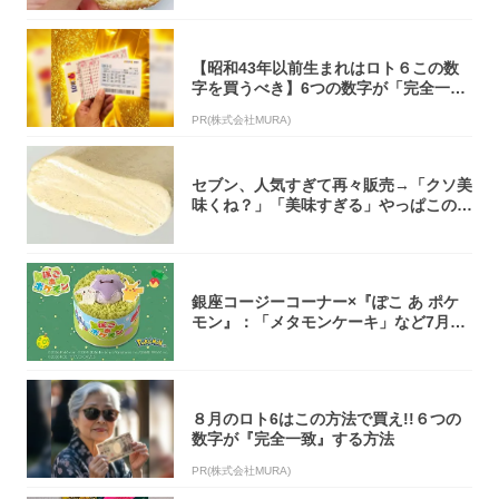
【昭和43年以前生まれはロト６この数
字を買うべき】6つの数字が「完全一
致」する方...
PR(株式会社MURA)
セブン、人気すぎて再々販売→「クソ美
味くね？」「美味すぎる」やっぱこのク
オリティ...
銀座コージーコーナー×『ぽこ あ ポケ
モン』：「メタモンケーキ」など7月31
日よ...
８月のロト6はこの方法で買え!!６つの
数字が『完全一致』する方法
PR(株式会社MURA)