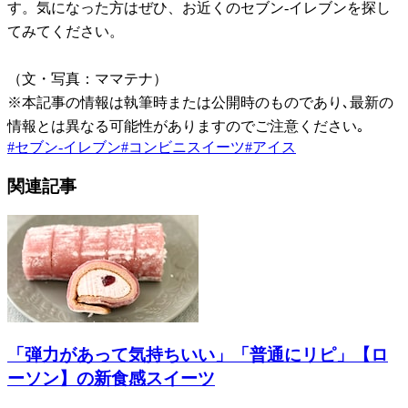
す。気になった方はぜひ、お近くのセブン-イレブンを探し
てみてください。
（文・写真：ママテナ）
※本記事の情報は執筆時または公開時のものであり､最新の
情報とは異なる可能性がありますのでご注意ください｡
#
セブン-イレブン
#
コンビニスイーツ
#
アイス
関連記事
「弾力があって気持ちいい」「普通にリピ」【ロ
ーソン】の新食感スイーツ