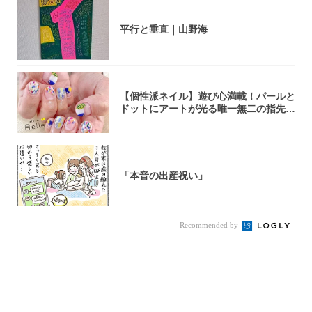
平行と垂直｜山野海
【個性派ネイル】遊び心満載！パールと
ドットにアートが光る唯一無二の指先が
完成！
「本音の出産祝い」
Recommended by