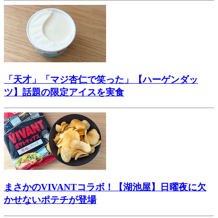
「天才」「マジ杏仁で笑った」【ハーゲンダッ
ツ】話題の限定アイスを実食
まさかのVIVANTコラボ！【湖池屋】日曜夜に欠
かせないポテチが登場