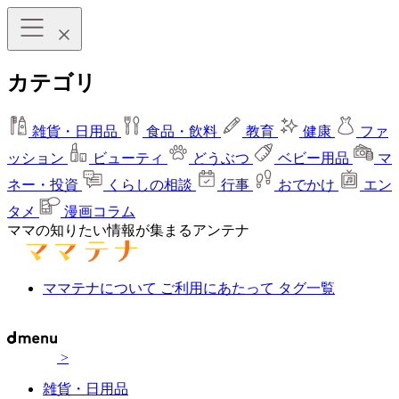
カテゴリ
雑貨・日用品
食品・飲料
教育
健康
ファ
ッション
ビューティ
どうぶつ
ベビー用品
マ
ネー・投資
くらしの相談
行事
おでかけ
エン
タメ
漫画コラム
ママの知りたい情報が集まるアンテナ
ママテナについて
ご利用にあたって
タグ一覧
>
雑貨・日用品