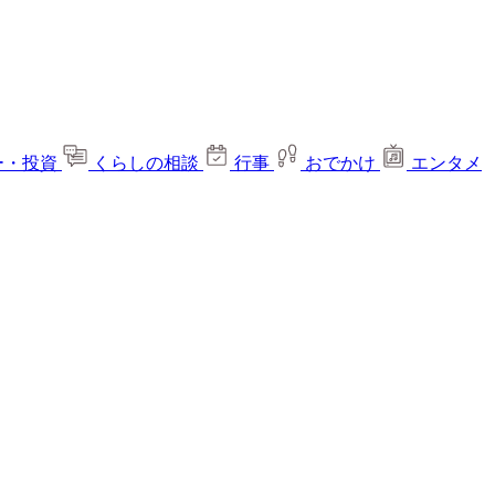
ー・投資
くらしの相談
行事
おでかけ
エンタメ