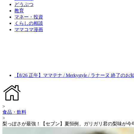
どうぶつ
教育
マネー・投資
くらしの相談
ママコマ漫画
【8/26 正午】ママテナ / Merkystyle / ラナーヌ 終了の
>
食品・飲料
>
梨っぽさが最強！【セブン】夏恒例、ガリガリ君の梨味が今