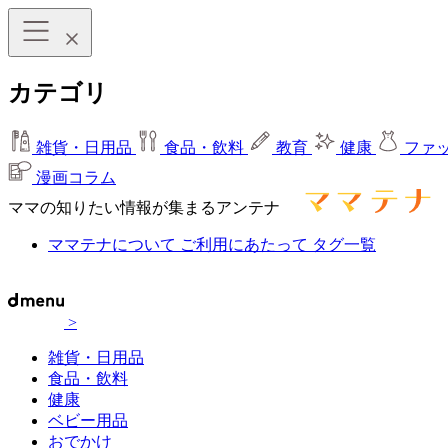
カテゴリ
雑貨・日用品
食品・飲料
教育
健康
ファ
漫画コラム
ママの知りたい情報が集まるアンテナ
ママテナについて
ご利用にあたって
タグ一覧
>
雑貨・日用品
食品・飲料
健康
ベビー用品
おでかけ