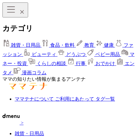
カテゴリ
雑貨・日用品
食品・飲料
教育
健康
ファ
ッション
ビューティ
どうぶつ
ベビー用品
マ
ネー・投資
くらしの相談
行事
おでかけ
エン
タメ
漫画コラム
ママの知りたい情報が集まるアンテナ
ママテナについて
ご利用にあたって
タグ一覧
>
雑貨・日用品