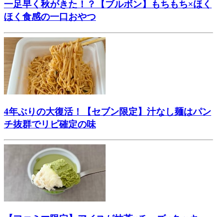
一足早く秋がきた！？【ブルボン】もちもち×ほく
ほく食感の一口おやつ
4年ぶりの大復活！【セブン限定】汁なし麺はパン
チ抜群でリピ確定の味