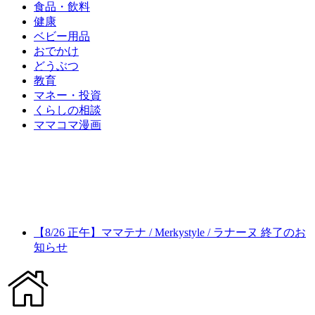
食品・飲料
健康
ベビー用品
おでかけ
どうぶつ
教育
マネー・投資
くらしの相談
ママコマ漫画
【8/26 正午】ママテナ / Merkystyle / ラナーヌ 終了のお
知らせ