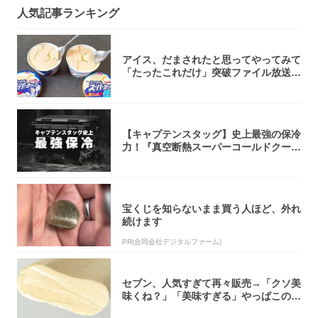
人気記事ランキング
アイス、だまされたと思ってやってみて
「たったこれだけ」突破ファイル放送で
大注目！...
【キャプテンスタッグ】史上最強の保冷
力！『真空断熱スーパーコールドクーラ
ーボック...
宝くじを知らないまま買う人ほど、外れ
続けます
PR(合同会社デジタルファーム)
セブン、人気すぎて再々販売→「クソ美
味くね？」「美味すぎる」やっぱこのク
オリティ...