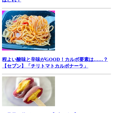
程よい酸味と辛味がGOOD！カルボ要素は……？
【セブン】「チリトマトカルボナーラ」