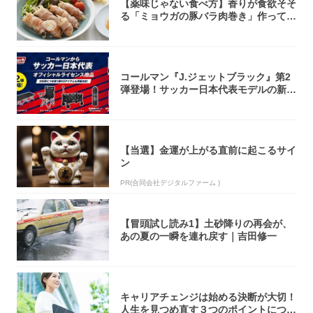
【薬味じゃない食べ方】香りが食欲そそ
る「ミョウガの豚バラ肉巻き」作ってみ
た！辛み...
コールマン『J.ジェットブラック』第2
弾登場！サッカー日本代表モデルの新作
5アイ...
【当選】金運が上がる直前に起こるサイ
ン
PR(合同会社デジタルファーム )
【冒頭試し読み1】土砂降りの再会が、
あの夏の一瞬を連れ戻す｜吉田修一
キャリアチェンジは始める決断が大切！
人生を見つめ直す３つのポイントについ