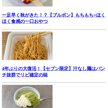
一足早く秋がきた！？【ブルボン】もちもち×ほく
ほく食感の一口おやつ
4年ぶりの大復活！【セブン限定】汁なし麺はパン
チ抜群でリピ確定の味