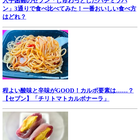
入手困難のセブン「じゅわっとしたハチミツパ
ン」3通りで食べ比べてみた！一番おいしい食べ方
はどれ？
程よい酸味と辛味がGOOD！カルボ要素は……？
【セブン】「チリトマトカルボナーラ」