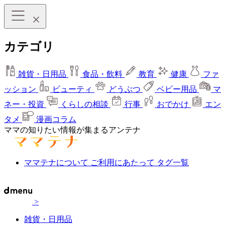
カテゴリ
雑貨・日用品
食品・飲料
教育
健康
ファ
ッション
ビューティ
どうぶつ
ベビー用品
マ
ネー・投資
くらしの相談
行事
おでかけ
エン
タメ
漫画コラム
ママの知りたい情報が集まるアンテナ
ママテナについて
ご利用にあたって
タグ一覧
>
雑貨・日用品