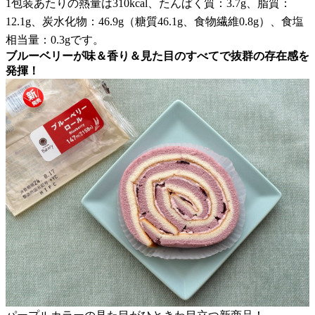
1包装あたりの熱量は310kcal、たんぱく質：3.7g、脂質：
12.1g、炭水化物：46.9g（糖質46.1g、食物繊維0.8g）、食塩
相当量：0.3gです。
ブルーベリーが味＆香り＆見た目のすべてで抜群の存在感を
発揮！