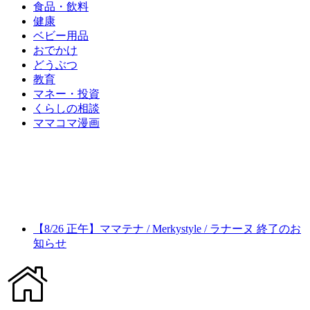
食品・飲料
健康
ベビー用品
おでかけ
どうぶつ
教育
マネー・投資
くらしの相談
ママコマ漫画
【8/26 正午】ママテナ / Merkystyle / ラナーヌ 終了のお
知らせ