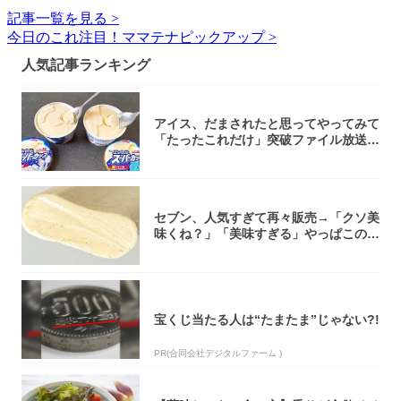
記事一覧を見る >
今日のこれ注目！ママテナピックアップ >
人気記事ランキング
アイス、だまされたと思ってやってみて
「たったこれだけ」突破ファイル放送で
大注目！...
セブン、人気すぎて再々販売→「クソ美
味くね？」「美味すぎる」やっぱこのク
オリティ...
宝くじ当たる人は“たまたま”じゃない?!
PR(合同会社デジタルファーム )