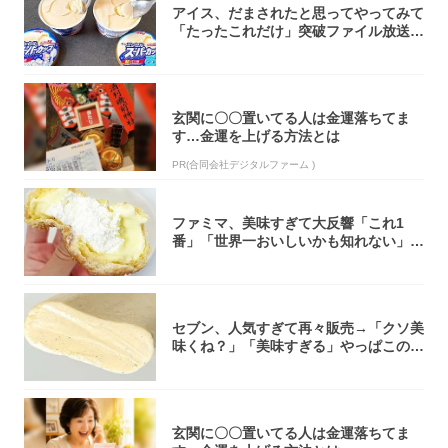
アイス、だまされたと思ってやってみて
「たったこれだけ」突破ファイル放送で
大注目！...
玄関に〇〇置いてる人は金運落ちてま
す…金運を上げる方法とは
PR(合同会社デジタルファーム )
ファミマ、美味すぎて大反響「これ1
番」「世界一おいしいかも知れない」
「飲めそう」
セブン、人気すぎて再々販売→「クソ美
味くね？」「美味すぎる」やっぱこのク
オリティ...
玄関に〇〇置いてる人は金運落ちてま