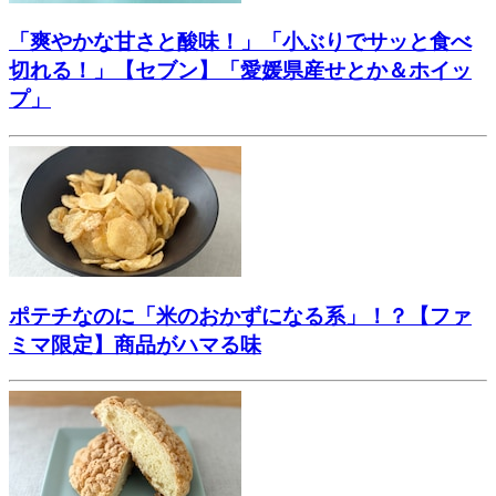
「爽やかな甘さと酸味！」「小ぶりでサッと食べ
切れる！」【セブン】「愛媛県産せとか＆ホイッ
プ」
ポテチなのに「米のおかずになる系」！？【ファ
ミマ限定】商品がハマる味