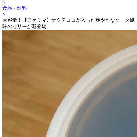
>
食品・飲料
>
大容量！【ファミマ】ナタデココが入った爽やかなソーダ風
味のゼリーが新登場！