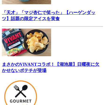
「天才」「マジ杏仁で笑った」【ハーゲンダッ
ツ】話題の限定アイスを実食
まさかのVIVANTコラボ！【湖池屋】日曜夜に欠
かせないポテチが登場