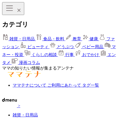
カテゴリ
雑貨・日用品
食品・飲料
教育
健康
ファ
ッション
ビューティ
どうぶつ
ベビー用品
マ
ネー・投資
くらしの相談
行事
おでかけ
エン
タメ
漫画コラム
ママの知りたい情報が集まるアンテナ
ママテナについて
ご利用にあたって
タグ一覧
>
雑貨・日用品