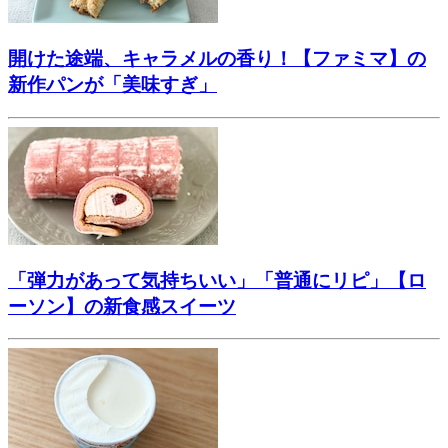
開けた途端、キャラメルの香り！【ファミマ】の
新作パンが「美味すぎ」
「弾力があって気持ちいい」「普通にリピ」【ロ
ーソン】の新食感スイーツ