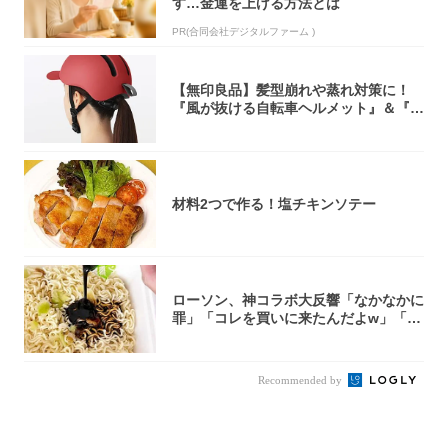
す…金運を上げる方法とは
PR(合同会社デジタルファーム )
【無印良品】髪型崩れや蒸れ対策に！
『風が抜ける自転車ヘルメット』＆『2
0型自転車...
材料2つで作る！塩チキンソテー
ローソン、神コラボ大反響「なかなかに
罪」「コレを買いに来たんだよw」「３
件まわっ...
Recommended by