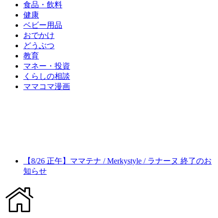
食品・飲料
健康
ベビー用品
おでかけ
どうぶつ
教育
マネー・投資
くらしの相談
ママコマ漫画
【8/26 正午】ママテナ / Merkystyle / ラナーヌ 終了のお
知らせ