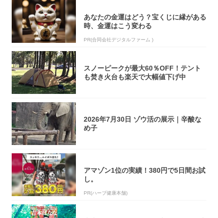
あなたの金運はどう？宝くじに縁がある
時、金運はこう変わる
PR(合同会社デジタルファーム )
スノーピークが最大60％OFF！テント
も焚き火台も楽天で大幅値下げ中
2026年7月30日 ゾウ活の展示｜辛酸な
め子
アマゾン1位の実績！380円で5日間お試
し。
PR(ハーブ健康本舗)