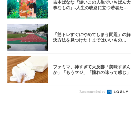
吉本ばなな『短いこの人生でいちばん大
事なもの』-人生の岐路に立つ若者たち
を通して...
「筋トレすぐにやめてしまう問題」の解
決方法を見つけた！まではいいもの
の……｜宮田...
ファミマ、神すぎて大反響「美味すぎん
か」「もうマジ」「憧れの味って感じ」
Recommended by