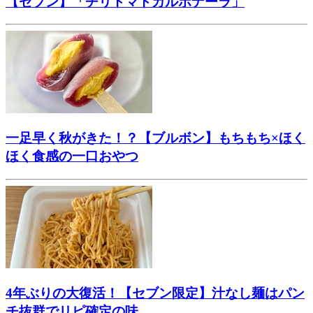
【セブン】「チリトマトカルボナーラ」
一足早く秋がきた！？【ブルボン】もちもち×ほく
ほく食感の一口おやつ
4年ぶりの大復活！【セブン限定】汁なし麺はパン
チ抜群でリピ確定の味