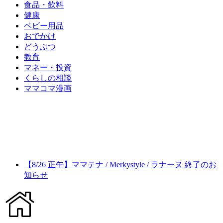
食品・飲料
健康
ベビー用品
おでかけ
どうぶつ
教育
マネー・投資
くらしの相談
ママコマ漫画
【8/26 正午】ママテナ / Merkystyle / ラナーヌ 終了のお
知らせ