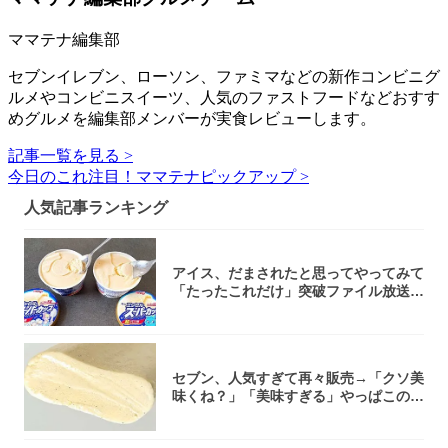
ママテナ編集部
セブンイレブン、ローソン、ファミマなどの新作コンビニグ
ルメやコンビニスイーツ、人気のファストフードなどおすす
めグルメを編集部メンバーが実食レビューします。
記事一覧を見る >
今日のこれ注目！ママテナピックアップ >
人気記事ランキング
アイス、だまされたと思ってやってみて
「たったこれだけ」突破ファイル放送で
大注目！...
セブン、人気すぎて再々販売→「クソ美
味くね？」「美味すぎる」やっぱこのク
オリティ...