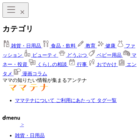
カテゴリ
雑貨・日用品
食品・飲料
教育
健康
ファ
ッション
ビューティ
どうぶつ
ベビー用品
マ
ネー・投資
くらしの相談
行事
おでかけ
エン
タメ
漫画コラム
ママの知りたい情報が集まるアンテナ
ママテナについて
ご利用にあたって
タグ一覧
>
雑貨・日用品