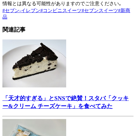
情報とは異なる可能性がありますのでご注意ください｡
#
セブン-イレブン
#
コンビニスイーツ
#
セブンスイーツ
#
新商
品
関連記事
「天才的すぎる」とSNSで絶賛！スタバ「クッキ
ー&クリーム チーズケーキ」を食べてみた