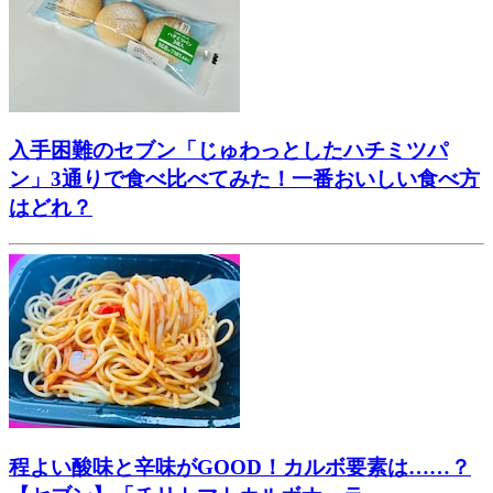
入手困難のセブン「じゅわっとしたハチミツパ
ン」3通りで食べ比べてみた！一番おいしい食べ方
はどれ？
程よい酸味と辛味がGOOD！カルボ要素は……？