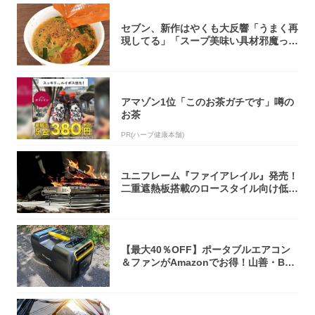
セブン、新作はやくも大反響「うまく再
現してる」「スープ美味い具材邪魔って
くらい美...
アマゾン1位「このお茶ガチです」噂の
お茶
PR(ハーブ健康本舗)
ユニフレーム『ファイアレイル』発売！
二重遮熱板搭載のロースタイル向け低型
焚き火台
【最大40％OFF】ポータブルエアコン
＆ファンがAmazonでお得！山善・Bo
u...