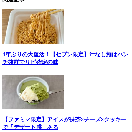
4年ぶりの大復活！【セブン限定】汁なし麺はパン
チ抜群でリピ確定の味
【ファミマ限定】アイスが抹茶×チーズ×クッキー
で「デザート感」ある