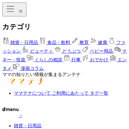
カテゴリ
雑貨・日用品
食品・飲料
教育
健康
ファ
ッション
ビューティ
どうぶつ
ベビー用品
マ
ネー・投資
くらしの相談
行事
おでかけ
エン
タメ
漫画コラム
ママの知りたい情報が集まるアンテナ
ママテナについて
ご利用にあたって
タグ一覧
>
雑貨・日用品