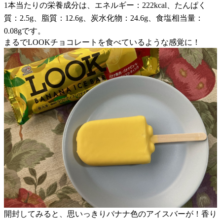
1本当たりの栄養成分は、エネルギー：222kcal、たんぱく
質：2.5g、脂質：12.6g、炭水化物：24.6g、食塩相当量：
0.08gです。
まるでLOOKチョコレートを食べているような感覚に！
開封してみると、思いっきりバナナ色のアイスバーが！香り