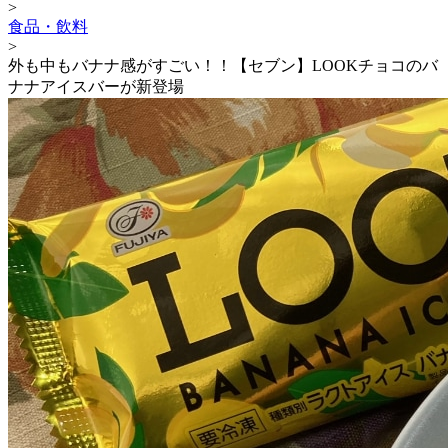
>
食品・飲料
>
外も中もバナナ感がすごい！！【セブン】LOOKチョコのバ
ナナアイスバーが新登場