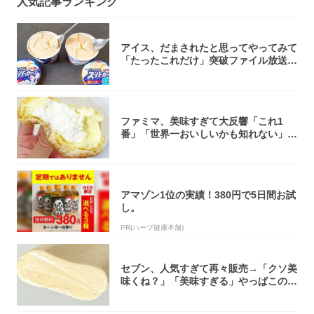
人気記事ランキング
アイス、だまされたと思ってやってみて
「たったこれだけ」突破ファイル放送で
大注目！...
ファミマ、美味すぎて大反響「これ1
番」「世界一おいしいかも知れない」
「飲めそう」
アマゾン1位の実績！380円で5日間お試
し。
PR(ハーブ健康本舗)
セブン、人気すぎて再々販売→「クソ美
味くね？」「美味すぎる」やっぱこのク
オリティ...