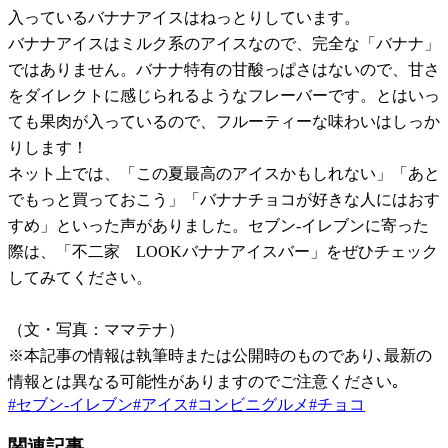
入っているバナナアイスはねっとりしています。
バナナアイスはミルク系のアイスなので、完全な「バナナ」
ではありません。バナナ特有の甘酸っぱさはないので、甘さ
をダイレクトに感じられるようなフレーバーです。とはいっ
ても果肉が入っているので、フルーティーな味わいはしっか
りします！
ネット上では、「この夏最高のアイスかもしれない」「あと
でもっと買っておこう」「バナナチョコが好きな人にはおす
すめ」といった声がありました。セブン-イレブンに寄った
際は、「不二家 LOOKバナナアイスバー」をぜひチェック
してみてください。
（文・写真：ママテナ）
※本記事の情報は執筆時または公開時のものであり､最新の
情報とは異なる可能性がありますのでご注意ください｡
#
セブン-イレブン
#
アイス
#
コンビニグルメ
#
チョコ
関連記事