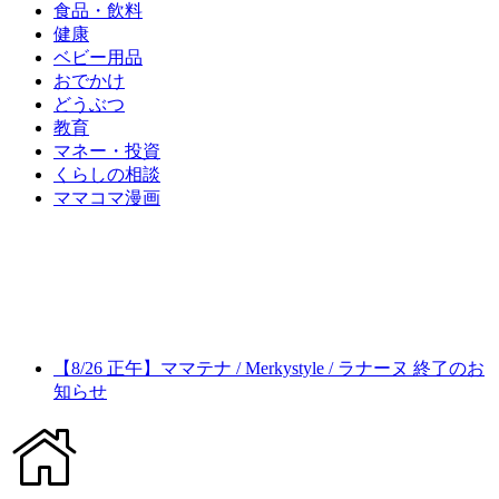
食品・飲料
健康
ベビー用品
おでかけ
どうぶつ
教育
マネー・投資
くらしの相談
ママコマ漫画
【8/26 正午】ママテナ / Merkystyle / ラナーヌ 終了のお
知らせ