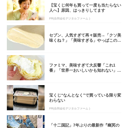
【宝くじ何年も買って一度も当たらない
人へ】原因、はっきりしてます
PR(合同会社デジタルファーム )
セブン、人気すぎて再々販売→「クソ美
味くね？」「美味すぎる」やっぱこのク
オリティ...
ファミマ、美味すぎて大反響「これ1
番」「世界一おいしいかも知れない」
「飲めそう」
宝くじ“なんとなく”で買っている限り変
わらない
PR(合同会社デジタルファーム )
「十二国記」7年ぶりの最新作『幽冥の