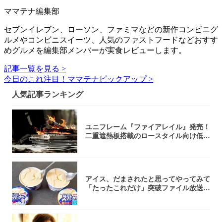
ママテナ編集部
セブンイレブン、ローソン、ファミマなどの新作コンビニグ
ルメやコンビニスイーツ、人気のファストフードなどおすす
めグルメを編集部メンバーが実食レビューします。
記事一覧を見る >
今日のこれ注目！ママテナピックアップ >
人気記事ランキング
ユニフレーム『ファイアレイル』発売！
二重遮熱板搭載のロースタイル向け低型
焚き火台
アイス、だまされたと思ってやってみて
「たったこれだけ」突破ファイル放送で
大注目！...