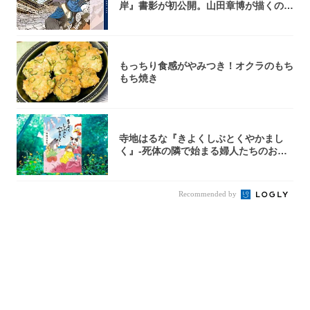
岸』書影が初公開。山田章博が描くのは
謎めいた...
もっちり食感がやみつき！オクラのもち
もち焼き
寺地はるな『きよくしぶとくやかまし
く』-死体の隣で始まる婦人たちのお茶
会⁉ 秘密...
Recommended by