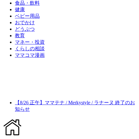
食品・飲料
健康
ベビー用品
おでかけ
どうぶつ
教育
マネー・投資
くらしの相談
ママコマ漫画
【8/26 正午】ママテナ / Merkystyle / ラナーヌ 終了のお
知らせ