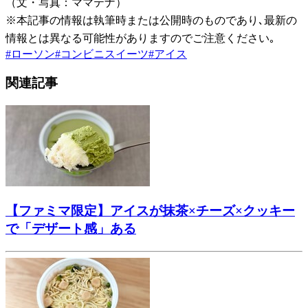
（文・写真：ママテナ）
※本記事の情報は執筆時または公開時のものであり､最新の
情報とは異なる可能性がありますのでご注意ください｡
#
ローソン
#
コンビニスイーツ
#
アイス
関連記事
【ファミマ限定】アイスが抹茶×チーズ×クッキー
で「デザート感」ある