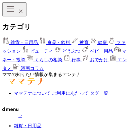
カテゴリ
雑貨・日用品
食品・飲料
教育
健康
ファ
ッション
ビューティ
どうぶつ
ベビー用品
マ
ネー・投資
くらしの相談
行事
おでかけ
エン
タメ
漫画コラム
ママの知りたい情報が集まるアンテナ
ママテナについて
ご利用にあたって
タグ一覧
>
雑貨・日用品