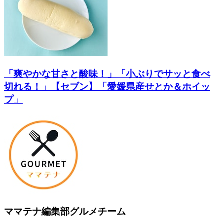
「爽やかな甘さと酸味！」「小ぶりでサッと食べ
切れる！」【セブン】「愛媛県産せとか＆ホイッ
プ」
ママテナ編集部グルメチーム