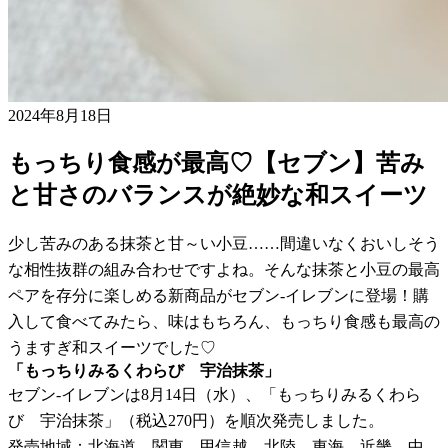
2024年8月18日
もっちり食感が最高♡【セブン】苦み
と甘さのバランスが絶妙な和スイーツ
少し苦みのある抹茶と甘～い小豆……間違いなくおいしそう
な相性抜群の組み合わせですよね。そんな抹茶と小豆の最高
ペアを存分に楽しめる新商品がセブン-イレブンに登場！購
入して食べてみたら、味はもちろん、もっちり食感も最高の
うますぎ和スイーツでした♡
「もっちりみるくわらび 宇治抹茶」
セブン-イレブンは8月14日（水）、「もっちりみるくわら
び 宇治抹茶」（税込270円）を順次発売しました。
発売地域：北海道、関東、甲信越、北陸、東海、近畿、中