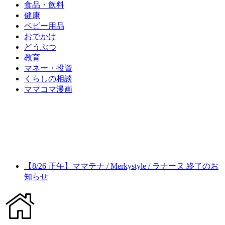
食品・飲料
健康
ベビー用品
おでかけ
どうぶつ
教育
マネー・投資
くらしの相談
ママコマ漫画
【8/26 正午】ママテナ / Merkystyle / ラナーヌ 終了のお
知らせ