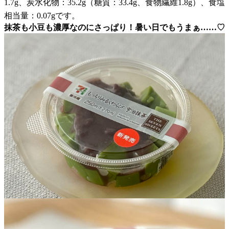
1.7g、炭水化物：35.2g（糖質：33.4g、食物繊維1.8g）、食塩
相当量：0.07gです。
抹茶も小豆も濃厚なのにさっぱり！暑い日でもうまぁ……♡