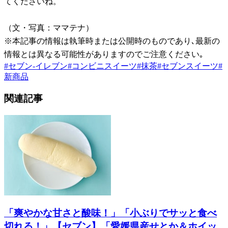
てくださいね。
（文・写真：ママテナ）
※本記事の情報は執筆時または公開時のものであり､最新の
情報とは異なる可能性がありますのでご注意ください｡
#
セブン-イレブン
#
コンビニスイーツ
#
抹茶
#
セブンスイーツ
#
新商品
関連記事
「爽やかな甘さと酸味！」「小ぶりでサッと食べ
切れる！」【セブン】「愛媛県産せとか＆ホイッ