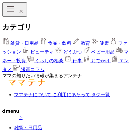
カテゴリ
雑貨・日用品
食品・飲料
教育
健康
ファ
ッション
ビューティ
どうぶつ
ベビー用品
マ
ネー・投資
くらしの相談
行事
おでかけ
エン
タメ
漫画コラム
ママの知りたい情報が集まるアンテナ
ママテナについて
ご利用にあたって
タグ一覧
>
雑貨・日用品