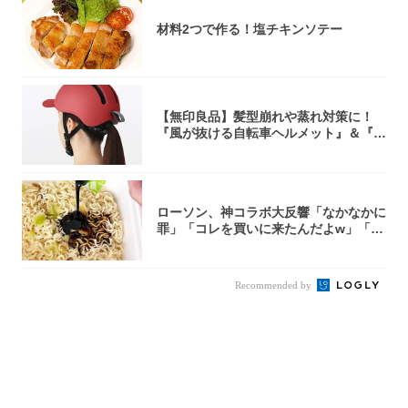
材料2つで作る！塩チキンソテー
【無印良品】髪型崩れや蒸れ対策に！
『風が抜ける自転車ヘルメット』＆『2
0型自転車...
ローソン、神コラボ大反響「なかなかに
罪」「コレを買いに来たんだよw」「３
件まわっ...
Recommended by