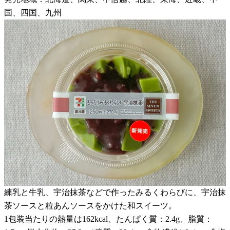
国、四国、九州
練乳と牛乳、宇治抹茶などで作ったみるくわらびに、宇治抹
茶ソースと粒あんソースをかけた和スイーツ。
1包装当たりの熱量は162kcal、たんぱく質：2.4g、脂質：