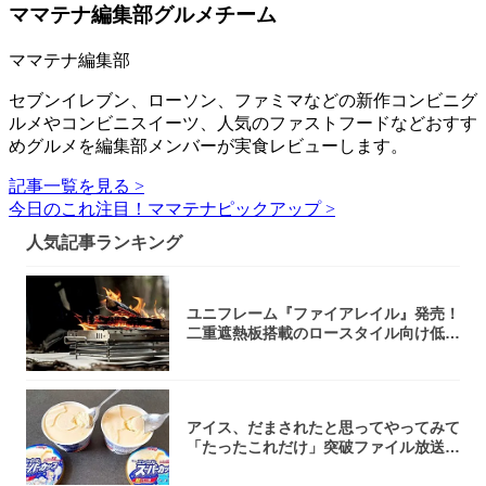
ママテナ編集部グルメチーム
ママテナ編集部
セブンイレブン、ローソン、ファミマなどの新作コンビニグ
ルメやコンビニスイーツ、人気のファストフードなどおすす
めグルメを編集部メンバーが実食レビューします。
記事一覧を見る >
今日のこれ注目！ママテナピックアップ >
人気記事ランキング
ユニフレーム『ファイアレイル』発売！
二重遮熱板搭載のロースタイル向け低型
焚き火台
アイス、だまされたと思ってやってみて
「たったこれだけ」突破ファイル放送で
大注目！...