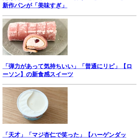
新作パンが「美味すぎ」
「弾力があって気持ちいい」「普通にリピ」【ロ
ーソン】の新食感スイーツ
「天才」「マジ杏仁で笑った」【ハーゲンダッ