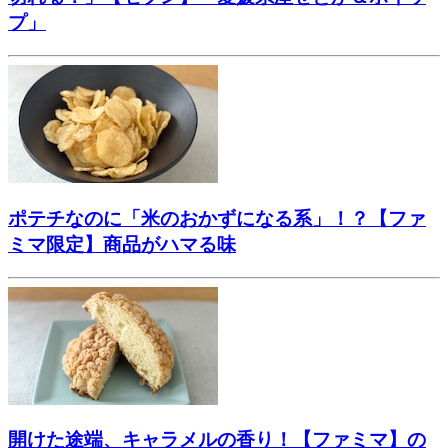
プ」
ポテチなのに「米のおかずになる系」！？【ファ
ミマ限定】商品がハマる味
開けた途端、キャラメルの香り！【ファミマ】の