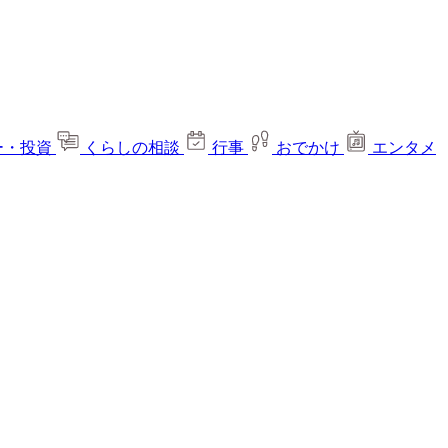
ー・投資
くらしの相談
行事
おでかけ
エンタメ