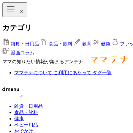
カテゴリ
雑貨・日用品
食品・飲料
教育
健康
ファ
漫画コラム
ママの知りたい情報が集まるアンテナ
ママテナについて
ご利用にあたって
タグ一覧
>
雑貨・日用品
食品・飲料
健康
ベビー用品
おでかけ