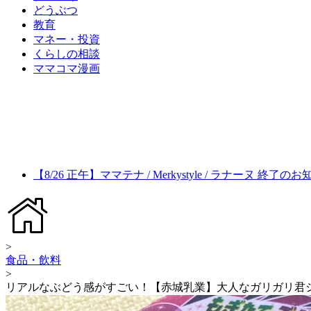
どうぶつ
教育
マネー・投資
くらしの相談
ママコマ漫画
【8/26 正午】ママテナ / Merkystyle / ラナーヌ 終了の
>
食品・飲料
>
リアルなぶどう感がすごい！【赤城乳業】大人なガリガリ君