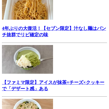
4年ぶりの大復活！【セブン限定】汁なし麺はパン
チ抜群でリピ確定の味
【ファミマ限定】アイスが抹茶×チーズ×クッキー
で「デザート感」ある