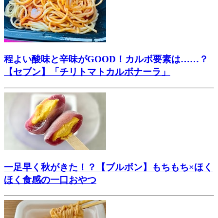
程よい酸味と辛味がGOOD！カルボ要素は……？
【セブン】「チリトマトカルボナーラ」
一足早く秋がきた！？【ブルボン】もちもち×ほく
ほく食感の一口おやつ