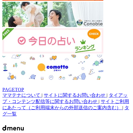
PAGETOP
ママテナについて
|
サイトに関するお問い合わせ
|
タイアッ
プ・コンテンツ配信等に関するお問い合わせ
|
サイトご利用
にあたって（ご利用端末からの外部送信のご案内含む）
|
タ
グ一覧