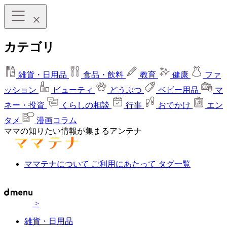
カテゴリ
雑貨・日用品
食品・飲料
教育
健康
ファ
ッション
ビューティ
どうぶつ
ベビー用品
マ
ネー・投資
くらしの相談
行事
おでかけ
エン
タメ
漫画コラム
ママの知りたい情報が集まるアンテナ
ママテナについて
ご利用にあたって
タグ一覧
>
雑貨・日用品