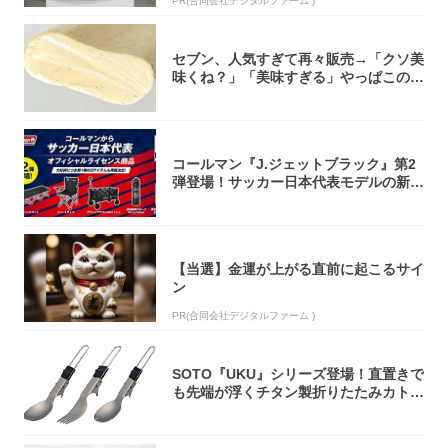
PR(合同会社デジタルファーム )
セブン、人気すぎて再々販売→「クソ美
味くね？」「美味すぎる」やっぱこのク
オリティ...
コールマン『J.ジェットブラック』第2
弾登場！サッカー日本代表モデルの新作
5アイ...
【当選】金運が上がる直前に起こるサイ
ン
PR(合同会社デジタルファーム )
SOTO『UKU』シリーズ登場！直置きで
も先端が浮くチタン製折りたたみカトラ
リー