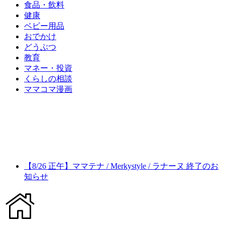
食品・飲料
健康
ベビー用品
おでかけ
どうぶつ
教育
マネー・投資
くらしの相談
ママコマ漫画
【8/26 正午】ママテナ / Merkystyle / ラナーヌ 終了のお
知らせ