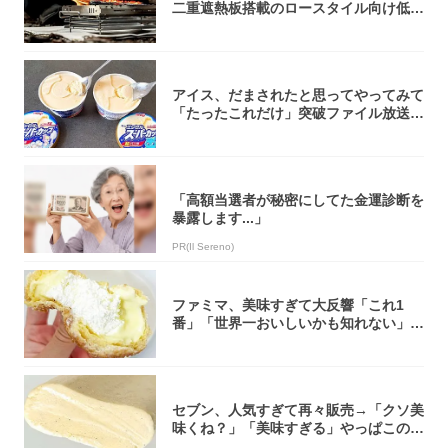
二重遮熱板搭載のロースタイル向け低型
焚き火台
アイス、だまされたと思ってやってみて
「たったこれだけ」突破ファイル放送で
大注目！...
「高額当選者が秘密にしてた金運診断を
暴露します...」
PR(Il Sereno)
ファミマ、美味すぎて大反響「これ1
番」「世界一おいしいかも知れない」
「飲めそう」
セブン、人気すぎて再々販売→「クソ美
味くね？」「美味すぎる」やっぱこのク
オリティ...