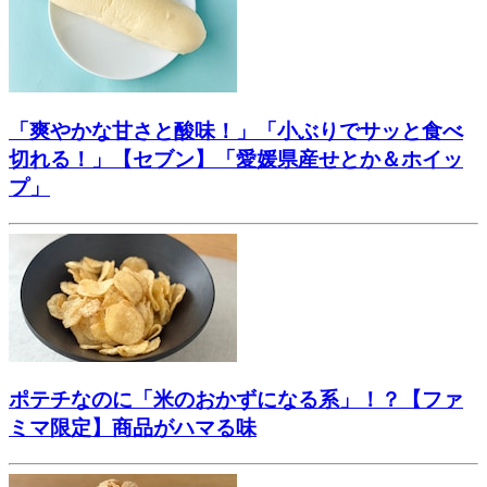
「爽やかな甘さと酸味！」「小ぶりでサッと食べ
切れる！」【セブン】「愛媛県産せとか＆ホイッ
プ」
ポテチなのに「米のおかずになる系」！？【ファ
ミマ限定】商品がハマる味