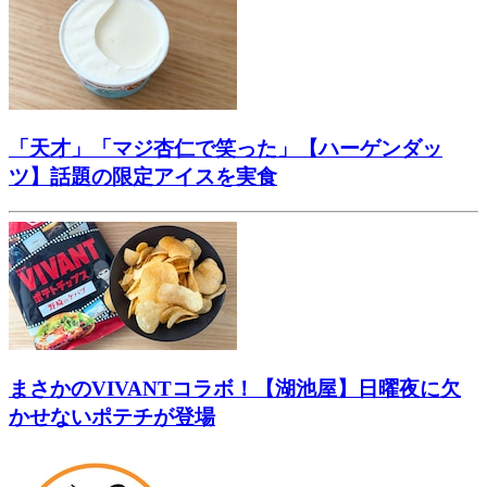
「天才」「マジ杏仁で笑った」【ハーゲンダッ
ツ】話題の限定アイスを実食
まさかのVIVANTコラボ！【湖池屋】日曜夜に欠
かせないポテチが登場