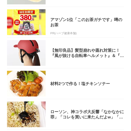
アマゾン1位「このお茶ガチです」噂の
お茶
PR(ハーブ健康本舗)
【無印良品】髪型崩れや蒸れ対策に！
『風が抜ける自転車ヘルメット』＆『2
0型自転車...
材料2つで作る！塩チキンソテー
ローソン、神コラボ大反響「なかなかに
罪」「コレを買いに来たんだよw」「３
件まわっ...