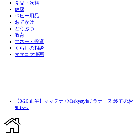
食品・飲料
健康
ベビー用品
おでかけ
どうぶつ
教育
マネー・投資
くらしの相談
ママコマ漫画
【8/26 正午】ママテナ / Merkystyle / ラナーヌ 終了のお
知らせ