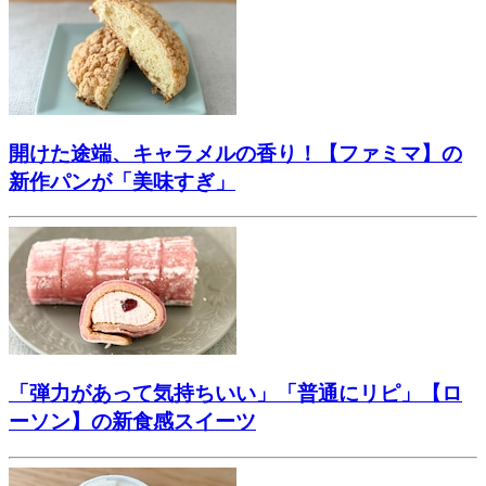
開けた途端、キャラメルの香り！【ファミマ】の
新作パンが「美味すぎ」
「弾力があって気持ちいい」「普通にリピ」【ロ
ーソン】の新食感スイーツ