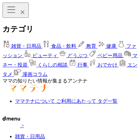
カテゴリ
雑貨・日用品
食品・飲料
教育
健康
ファ
ッション
ビューティ
どうぶつ
ベビー用品
マ
ネー・投資
くらしの相談
行事
おでかけ
エン
タメ
漫画コラム
ママの知りたい情報が集まるアンテナ
ママテナについて
ご利用にあたって
タグ一覧
>
雑貨・日用品