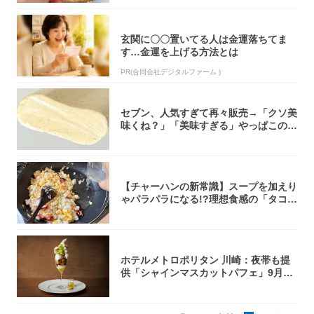
玄関に〇〇置いてる人は金運落ちてま
す…金運を上げる方法とは
PR(合同会社デジタルファーム )
セブン、人気すぎて再々販売→「クソ美
味くね？」「美味すぎる」やっぱこのク
オリティ...
【チャーハンの新常識】スープを加えり
ゃパラパラになる!?理想食感の「タコチ
ャーハ...
ホテルメトロポリタン 川崎：夜帯も提
供「シャインマスカットパフェ」9月1
日より3...