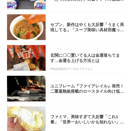
大注目！...
セブン、新作はやくも大反響「うまく再
現してる」「スープ美味い具材邪魔って
くらい美...
玄関に〇〇置いてる人は金運落ちてま
す…金運を上げる方法とは
PR(合同会社デジタルファーム )
ユニフレーム『ファイアレイル』発売！
二重遮熱板搭載のロースタイル向け低型
焚き火台
ファミマ、美味すぎて大反響「これ1
番」「世界一おいしいかも知れない」
「飲めそう」