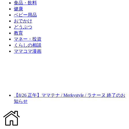
食品・飲料
健康
ベビー用品
おでかけ
どうぶつ
教育
マネー・投資
くらしの相談
ママコマ漫画
【8/26 正午】ママテナ / Merkystyle / ラナーヌ 終了のお
知らせ