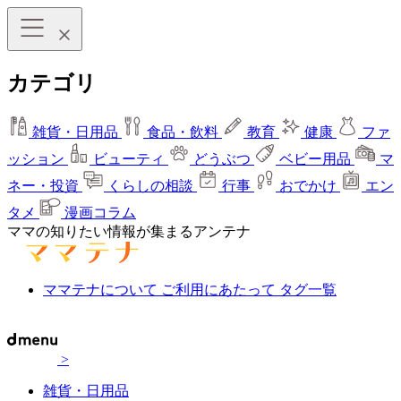
カテゴリ
雑貨・日用品
食品・飲料
教育
健康
ファ
ッション
ビューティ
どうぶつ
ベビー用品
マ
ネー・投資
くらしの相談
行事
おでかけ
エン
タメ
漫画コラム
ママの知りたい情報が集まるアンテナ
ママテナについて
ご利用にあたって
タグ一覧
>
雑貨・日用品