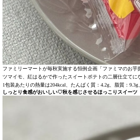
ファミリーマートが毎秋実施する恒例企画「ファミマのお芋掘
ツマイモ、紅はるかで作ったスイートポテトの二層仕立てに
1包装あたりの熱量は204kcal、たんぱく質：4.2g、脂質：9.3
しっとり食感がおいしい♡秋を感じさせるほっこりスイーツ