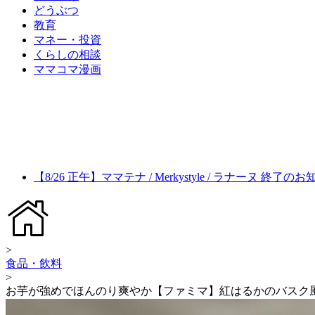
どうぶつ
教育
マネー・投資
くらしの相談
ママコマ漫画
【8/26 正午】ママテナ / Merkystyle / ラナーヌ 終了の
>
食品・飲料
>
お芋が強めでほんのり爽やか【ファミマ】紅はるかのバスク