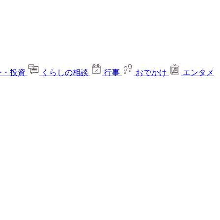
ー・投資
くらしの相談
行事
おでかけ
エンタメ