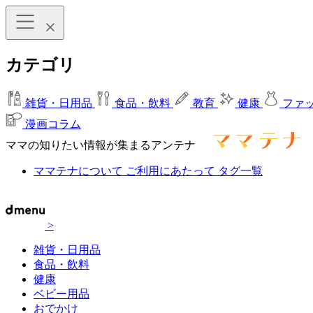
カテゴリ
雑貨・日用品
食品・飲料
教育
健康
ファ
漫画コラム
ママの知りたい情報が集まるアンテナ
ママテナについて
ご利用にあたって
タグ一覧
>
雑貨・日用品
食品・飲料
健康
ベビー用品
おでかけ