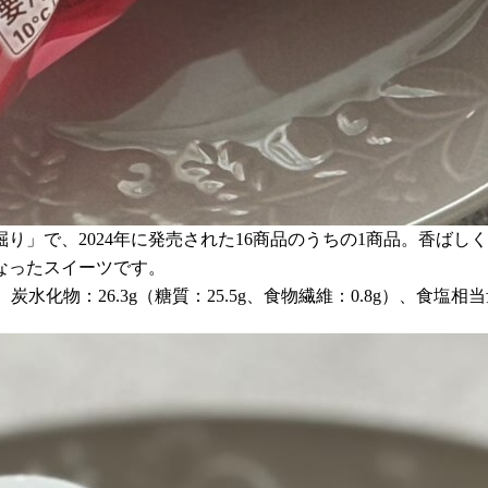
り」で、2024年に発売された16商品のうちの1商品。香ば
なったスイーツです。
g、炭水化物：26.3g（糖質：25.5g、食物繊維：0.8g）、食塩相当