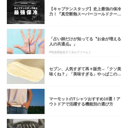
【キャプテンスタッグ】史上最強の保冷
力！『真空断熱スーパーコールドクーラ
ーボック...
「占い師だけが知ってる〝お金が増える
人の共通点〟」
PR(合同会社デジタルファーム )
セブン、人気すぎて再々販売→「クソ美
味くね？」「美味すぎる」やっぱこのク
オリティ...
マーモットのTシャツおすすめ10選！ア
ウトドアで活躍する機能別の選び方