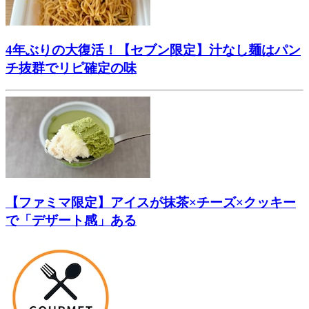
4年ぶりの大復活！【セブン限定】汁なし麺はパン
チ抜群でリピ確定の味
【ファミマ限定】アイスが抹茶×チーズ×クッキー
で「デザート感」ある