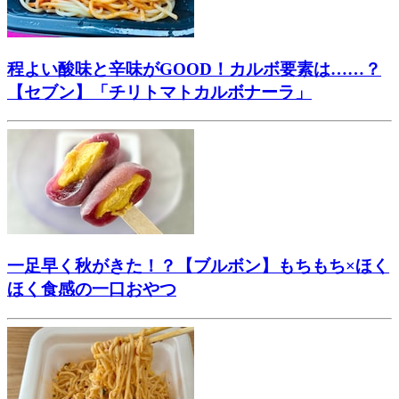
程よい酸味と辛味がGOOD！カルボ要素は……？
【セブン】「チリトマトカルボナーラ」
一足早く秋がきた！？【ブルボン】もちもち×ほく
ほく食感の一口おやつ