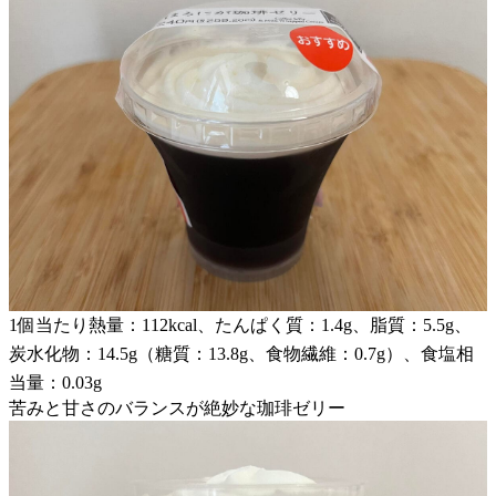
1個当たり熱量：112kcal、たんぱく質：1.4g、脂質：5.5g、
炭水化物：14.5g（糖質：13.8g、食物繊維：0.7g）、食塩相
当量：0.03g
苦みと甘さのバランスが絶妙な珈琲ゼリー