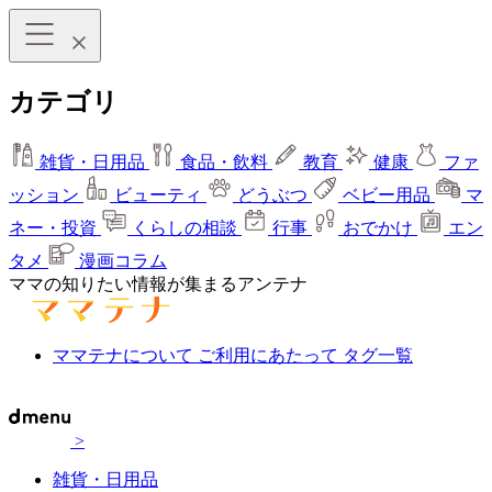
カテゴリ
雑貨・日用品
食品・飲料
教育
健康
ファ
ッション
ビューティ
どうぶつ
ベビー用品
マ
ネー・投資
くらしの相談
行事
おでかけ
エン
タメ
漫画コラム
ママの知りたい情報が集まるアンテナ
ママテナについて
ご利用にあたって
タグ一覧
>
雑貨・日用品