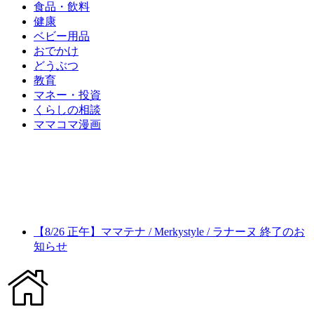
食品・飲料
健康
ベビー用品
おでかけ
どうぶつ
教育
マネー・投資
くらしの相談
ママコマ漫画
【8/26 正午】ママテナ / Merkystyle / ラナーヌ 終了のお
知らせ