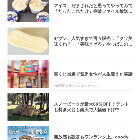
アイス、だまされたと思ってやってみて
「たったこれだけ」突破ファイル放送で
大注目！...
セブン、人気すぎて再々販売→「クソ美
味くね？」「美味すぎる」やっぱこのク
オリティ...
宝くじ当選で貧乏女性が人生変えた実話
PR(合同会社デジタルファーム )
スノーピークが最大60％OFF！テント
も焚き火台も楽天で大幅値下げ中
開放感も設営もワンランク上。coody