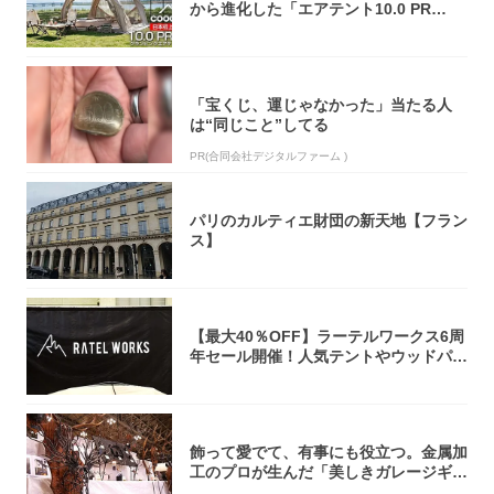
から進化した「エアテント10.0 PR
O」...
「宝くじ、運じゃなかった」当たる人
は“同じこと”してる
PR(合同会社デジタルファーム )
パリのカルティエ財団の新天地【フラン
ス】
【最大40％OFF】ラーテルワークス6周
年セール開催！人気テントやウッドパネ
ルテ...
飾って愛でて、有事にも役立つ。金属加
工のプロが生んだ「美しきガレージギ
ア」3選