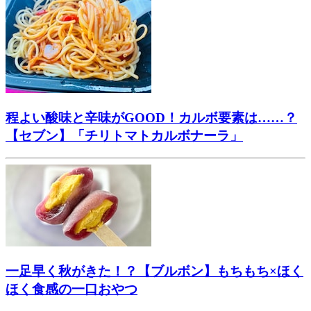
程よい酸味と辛味がGOOD！カルボ要素は……？
【セブン】「チリトマトカルボナーラ」
一足早く秋がきた！？【ブルボン】もちもち×ほく
ほく食感の一口おやつ