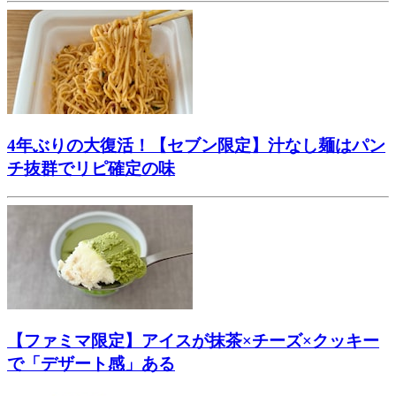
4年ぶりの大復活！【セブン限定】汁なし麺はパン
チ抜群でリピ確定の味
【ファミマ限定】アイスが抹茶×チーズ×クッキー
で「デザート感」ある