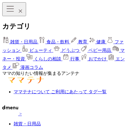
カテゴリ
雑貨・日用品
食品・飲料
教育
健康
ファ
ッション
ビューティ
どうぶつ
ベビー用品
マ
ネー・投資
くらしの相談
行事
おでかけ
エン
タメ
漫画コラム
ママの知りたい情報が集まるアンテナ
ママテナについて
ご利用にあたって
タグ一覧
>
雑貨・日用品