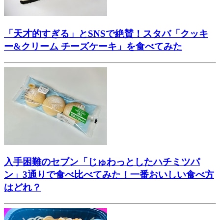
「天才的すぎる」とSNSで絶賛！スタバ「クッキ
ー&クリーム チーズケーキ」を食べてみた
入手困難のセブン「じゅわっとしたハチミツパ
ン」3通りで食べ比べてみた！一番おいしい食べ方
はどれ？