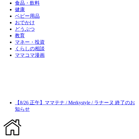
食品・飲料
健康
ベビー用品
おでかけ
どうぶつ
教育
マネー・投資
くらしの相談
ママコマ漫画
【8/26 正午】ママテナ / Merkystyle / ラナーヌ 終了のお
知らせ