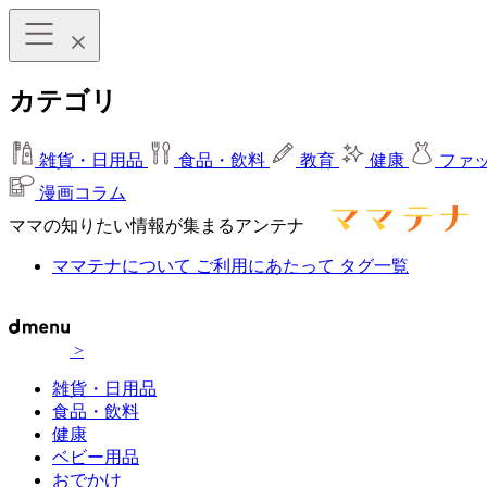
カテゴリ
雑貨・日用品
食品・飲料
教育
健康
ファ
漫画コラム
ママの知りたい情報が集まるアンテナ
ママテナについて
ご利用にあたって
タグ一覧
>
雑貨・日用品
食品・飲料
健康
ベビー用品
おでかけ