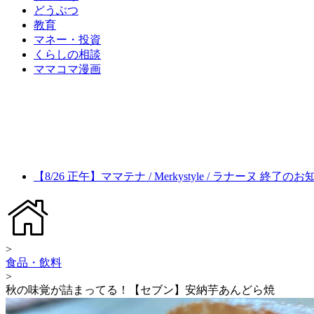
どうぶつ
教育
マネー・投資
くらしの相談
ママコマ漫画
【8/26 正午】ママテナ / Merkystyle / ラナーヌ 終了の
>
食品・飲料
>
秋の味覚が詰まってる！【セブン】安納芋あんどら焼