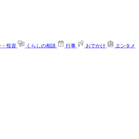
ー・投資
くらしの相談
行事
おでかけ
エンタメ