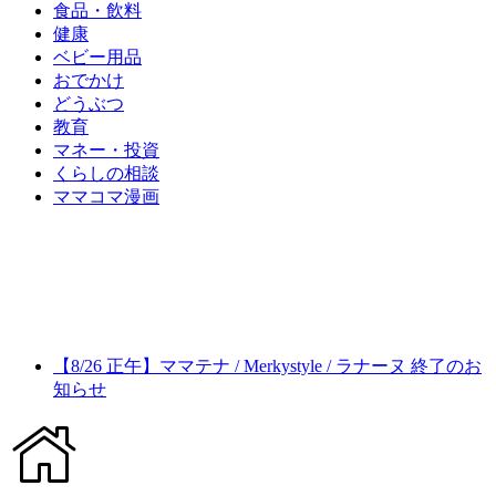
食品・飲料
健康
ベビー用品
おでかけ
どうぶつ
教育
マネー・投資
くらしの相談
ママコマ漫画
【8/26 正午】ママテナ / Merkystyle / ラナーヌ 終了のお
知らせ