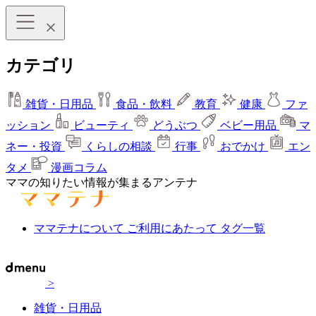
カテゴリ
雑貨・日用品
食品・飲料
教育
健康
ファ
ッション
ビューティ
どうぶつ
ベビー用品
マ
ネー・投資
くらしの相談
行事
おでかけ
エン
タメ
漫画コラム
ママの知りたい情報が集まるアンテナ
ママテナについて
ご利用にあたって
タグ一覧
>
雑貨・日用品