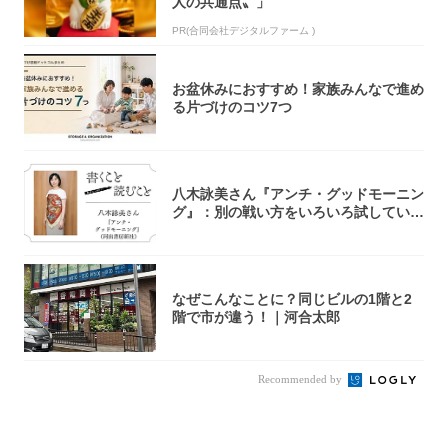
人の共通点〟」
PR(合同会社デジタルファーム )
お盆休みにおすすめ！家族みんなで進め
る片づけのコツ7つ
八木詠美さん『アンチ・グッドモーニン
グ』：別の戦い方をいろいろ試している
ように思...
なぜこんなことに？同じビルの1階と2
階で市が違う！｜河合太郎
Recommended by