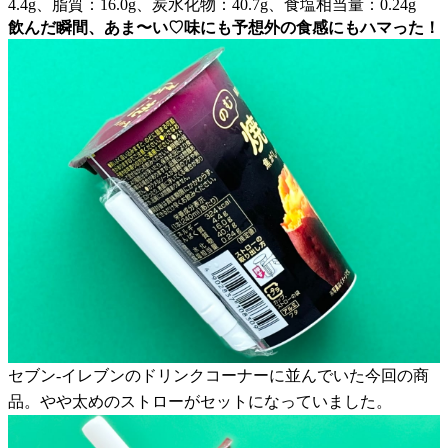
4.4g、脂質：16.0g、炭水化物：40.7g、食塩相当量：0.24g
飲んだ瞬間、あま〜い♡味にも予想外の食感にもハマった！
セブン-イレブンのドリンクコーナーに並んでいた今回の商
品。やや太めのストローがセットになっていました。