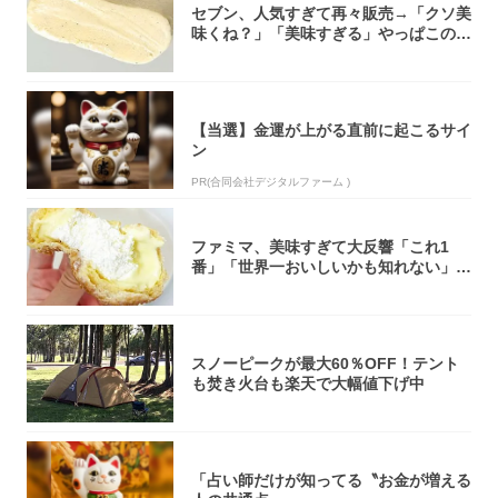
セブン、人気すぎて再々販売→「クソ美
味くね？」「美味すぎる」やっぱこのク
オリティ...
【当選】金運が上がる直前に起こるサイ
ン
PR(合同会社デジタルファーム )
ファミマ、美味すぎて大反響「これ1
番」「世界一おいしいかも知れない」
「飲めそう」
スノーピークが最大60％OFF！テント
も焚き火台も楽天で大幅値下げ中
「占い師だけが知ってる〝お金が増える