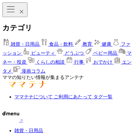
カテゴリ
雑貨・日用品
食品・飲料
教育
健康
ファ
ッション
ビューティ
どうぶつ
ベビー用品
マ
ネー・投資
くらしの相談
行事
おでかけ
エン
タメ
漫画コラム
ママの知りたい情報が集まるアンテナ
ママテナについて
ご利用にあたって
タグ一覧
>
雑貨・日用品