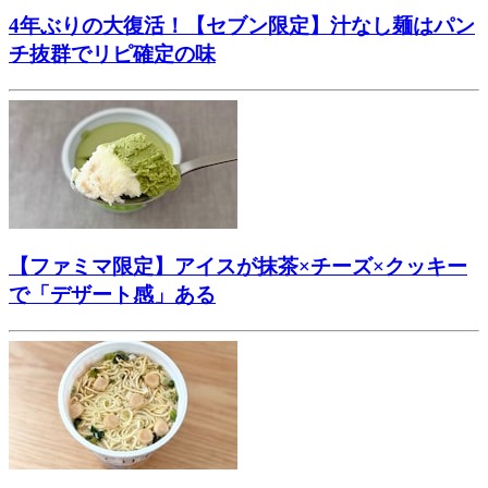
4年ぶりの大復活！【セブン限定】汁なし麺はパン
チ抜群でリピ確定の味
【ファミマ限定】アイスが抹茶×チーズ×クッキー
で「デザート感」ある