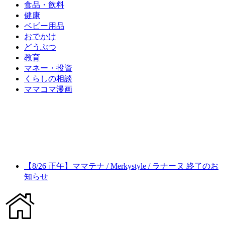
食品・飲料
健康
ベビー用品
おでかけ
どうぶつ
教育
マネー・投資
くらしの相談
ママコマ漫画
【8/26 正午】ママテナ / Merkystyle / ラナーヌ 終了のお
知らせ