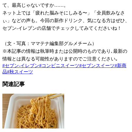
て、最高じゃないですか……。
ネット上では「疲れた脳みそにしみる〜」「全員飲みなさ
ぃ」などの声も。今回の新作ドリンク、気になる方はぜひ、
セブン-イレブンの店舗でチェックしてみてくださいね！
（文・写真：ママテナ編集部グルメチーム）
※本記事の情報は執筆時または公開時のものであり､最新の
情報とは異なる可能性がありますのでご注意ください｡
#
セブン-イレブン
#
コンビニスイーツ
#
セブンスイーツ
#
新商
品
#
秋スイーツ
関連記事