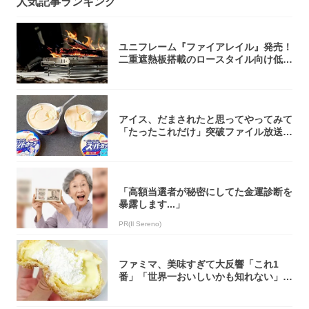
人気記事ランキング
ユニフレーム『ファイアレイル』発売！
二重遮熱板搭載のロースタイル向け低型
焚き火台
アイス、だまされたと思ってやってみて
「たったこれだけ」突破ファイル放送で
大注目！...
「高額当選者が秘密にしてた金運診断を
暴露します...」
PR(Il Sereno)
ファミマ、美味すぎて大反響「これ1
番」「世界一おいしいかも知れない」
「飲めそう」