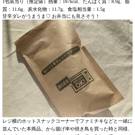
1包装当り（推定値）熱量：187kcal、たんぱく質：8.9g、脂
質：11.6g、炭水化物：11.7g、食塩相当量：1.5g
甘辛ダレがうまうま♡ お弁当にも良さそう！
レジ横のホットスナックコーナーでファミチキなどと一緒に
並んでいた本商品。から揚げ串や焼き鳥を買った時と同様、