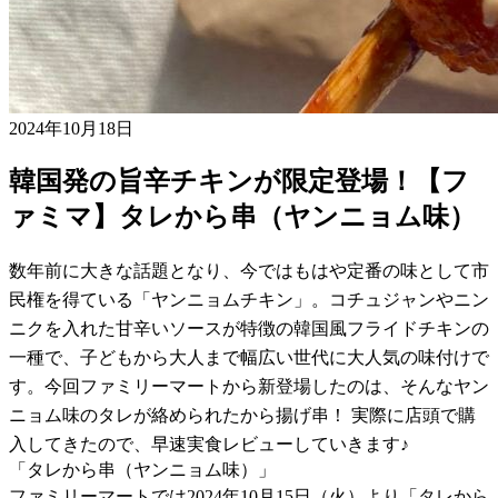
2024年10月18日
韓国発の旨辛チキンが限定登場！【フ
ァミマ】タレから串（ヤンニョム味）
数年前に大きな話題となり、今ではもはや定番の味として市
民権を得ている「ヤンニョムチキン」。コチュジャンやニン
ニクを入れた甘辛いソースが特徴の韓国風フライドチキンの
一種で、子どもから大人まで幅広い世代に大人気の味付けで
す。今回ファミリーマートから新登場したのは、そんなヤン
ニョム味のタレが絡められたから揚げ串！ 実際に店頭で購
入してきたので、早速実食レビューしていきます♪
「タレから串（ヤンニョム味）」
ファミリーマートでは2024年10月15日（火）より「タレから