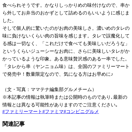
食べられそうです。かなりしっかりめの味付けなので、串か
ら外してお弁当のおかずとして詰めるのもいいように感じま
した。
そして個人的に驚いたのがお肉の美味しさ。濃いめのタレの
味に負けないくらい肉の旨味を感じます。タレで誤魔化して
る感は一切なく、「これだけで食べても美味しいだろうな」
というくらいジューシーなお肉に、さらに美味しいタレがか
かっているような印象。ある意味贅沢感のある一串でした。
「タレから串（ヤンニョム味）は、全国のファミリーマート
で発売中！数量限定なので、気になる方はお早めに♪
（文・写真：ママテナ編集部グルメチーム）
※本記事の情報は執筆時または公開時のものであり､最新の
情報とは異なる可能性がありますのでご注意ください｡
#
ファミリーマート
#
ファミマ
#
コンビニグルメ
関連記事