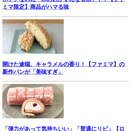
ミマ限定】商品がハマる味
開けた途端、キャラメルの香り！【ファミマ】の
新作パンが「美味すぎ」
「弾力があって気持ちいい」「普通にリピ」【ロ