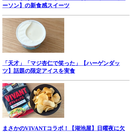
ーソン】の新食感スイーツ
「天才」「マジ杏仁で笑った」【ハーゲンダッ
ツ】話題の限定アイスを実食
まさかのVIVANTコラボ！【湖池屋】日曜夜に欠