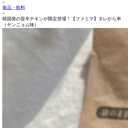
>
食品・飲料
>
韓国発の旨辛チキンが限定登場！【ファミマ】タレから串
（ヤンニョム味）