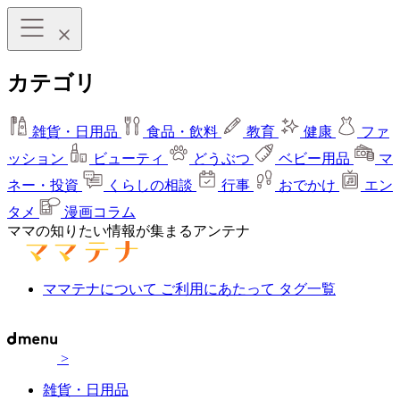
カテゴリ
雑貨・日用品
食品・飲料
教育
健康
ファ
ッション
ビューティ
どうぶつ
ベビー用品
マ
ネー・投資
くらしの相談
行事
おでかけ
エン
タメ
漫画コラム
ママの知りたい情報が集まるアンテナ
ママテナについて
ご利用にあたって
タグ一覧
>
雑貨・日用品