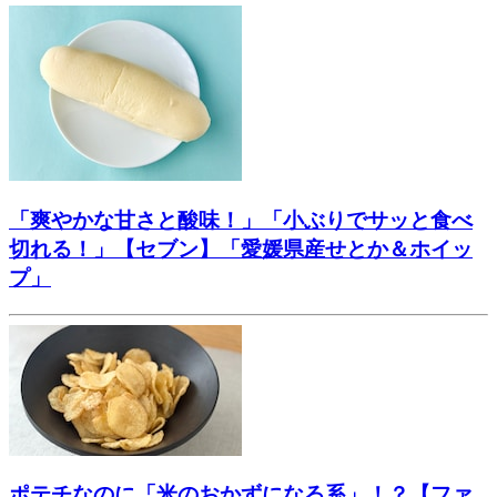
「爽やかな甘さと酸味！」「小ぶりでサッと食べ
切れる！」【セブン】「愛媛県産せとか＆ホイッ
プ」
ポテチなのに「米のおかずになる系」！？【ファ