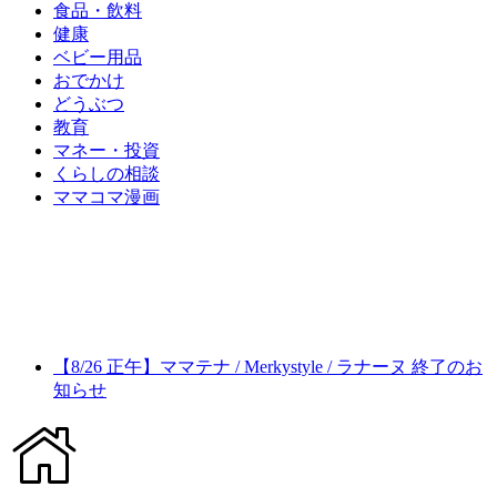
食品・飲料
健康
ベビー用品
おでかけ
どうぶつ
教育
マネー・投資
くらしの相談
ママコマ漫画
【8/26 正午】ママテナ / Merkystyle / ラナーヌ 終了のお
知らせ