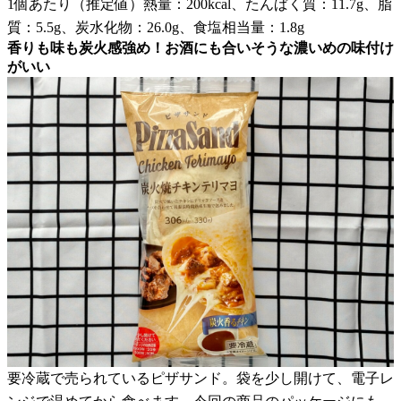
1個あたり（推定値）熱量：200kcal、たんぱく質：11.7g、脂
質：5.5g、炭水化物：26.0g、食塩相当量：1.8g
香りも味も炭火感強め！お酒にも合いそうな濃いめの味付け
がいい
要冷蔵で売られているピザサンド。袋を少し開けて、電子レ