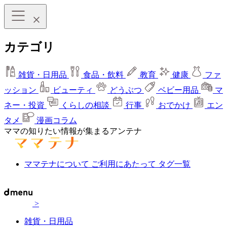
カテゴリ
雑貨・日用品
食品・飲料
教育
健康
ファ
ッション
ビューティ
どうぶつ
ベビー用品
マ
ネー・投資
くらしの相談
行事
おでかけ
エン
タメ
漫画コラム
ママの知りたい情報が集まるアンテナ
ママテナについて
ご利用にあたって
タグ一覧
>
雑貨・日用品