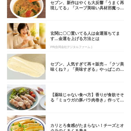
セブン、新作はやくも大反響「うまく再
現してる」「スープ美味い具材邪魔って
くらい美...
玄関に〇〇置いてる人は金運落ちてま
す…金運を上げる方法とは
PR(合同会社デジタルファーム )
セブン、人気すぎて再々販売→「クソ美
味くね？」「美味すぎる」やっぱこのク
オリティ...
【薬味じゃない食べ方】香りが食欲そそ
る「ミョウガの豚バラ肉巻き」作ってみ
た！辛み...
カリとろ食感がたまらない！チーズとオ
クラのくるくる巻き