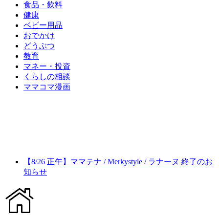
食品・飲料
健康
ベビー用品
おでかけ
どうぶつ
教育
マネー・投資
くらしの相談
ママコマ漫画
【8/26 正午】ママテナ / Merkystyle / ラナーヌ 終了のお
知らせ