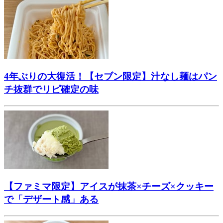
4年ぶりの大復活！【セブン限定】汁なし麺はパン
チ抜群でリピ確定の味
【ファミマ限定】アイスが抹茶×チーズ×クッキー
で「デザート感」ある