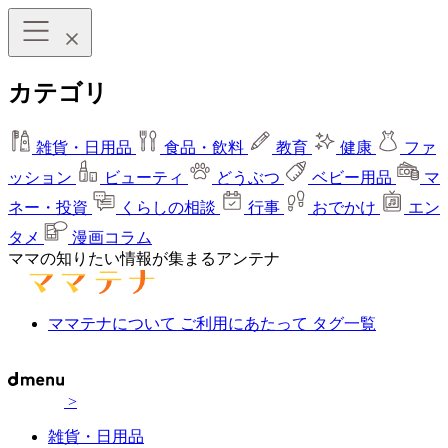
カテゴリ
雑貨・日用品
食品・飲料
教育
健康
ファ
ッション
ビューティ
どうぶつ
ベビー用品
マ
ネー・投資
くらしの相談
行事
おでかけ
エン
タメ
漫画コラム
ママの知りたい情報が集まるアンテナ
ママテナについて
ご利用にあたって
タグ一覧
>
雑貨・日用品