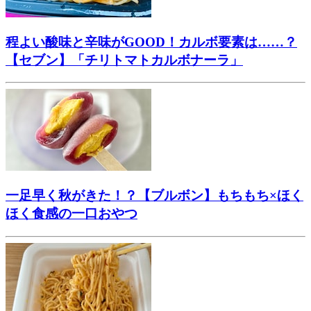
程よい酸味と辛味がGOOD！カルボ要素は……？
【セブン】「チリトマトカルボナーラ」
一足早く秋がきた！？【ブルボン】もちもち×ほく
ほく食感の一口おやつ