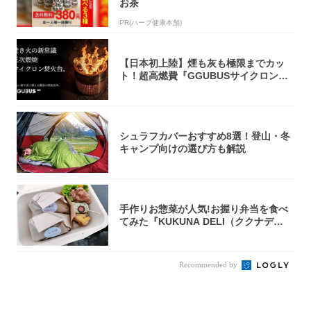
お茶
PR(ハーブ健康本舗)
【日本初上陸】煙も灰も極限までカッ
ト！超高燃費『GGUBUSサイクロン焚
火台』が...
シュラフカバーおすすめ8選！登山・冬
キャンプ向けの選び方も解説
手作りお惣菜が人気!お握り弁当を食べ
てみた『KUKUNA DELI（ククナデ
リ）...
Recommended by