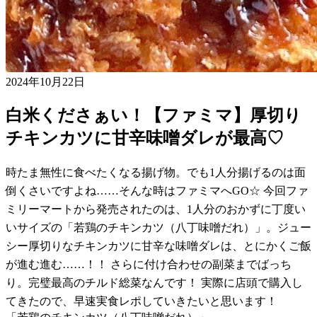
2024年10月22日
白米くださぁい！【ファミマ】厚切り
チキンカツに甘辛味噌ダレが最高♡
時たま無性に食べたくなる揚げ物。でも1人分揚げるのは面
倒くさいですよね……そんな時はファミマへGO☆ 今回ファ
ミリーマートから発売されたのは、1人分のおかずに丁度い
いサイズの「若鶏のチキンカツ（八丁味噌だれ）」。ジュー
シー厚切りなチキンカツに甘辛な味噌ダレは、とにかくご飯
が進む進む……！！ さらに付け合わせの副菜までばっち
り。完璧最高のチルド総菜なんです！ 実際に店頭で購入し
てきたので、早速実食レポしていきたいと思います！