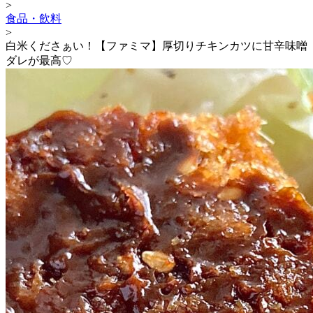
>
食品・飲料
>
白米くださぁい！【ファミマ】厚切りチキンカツに甘辛味噌
ダレが最高♡