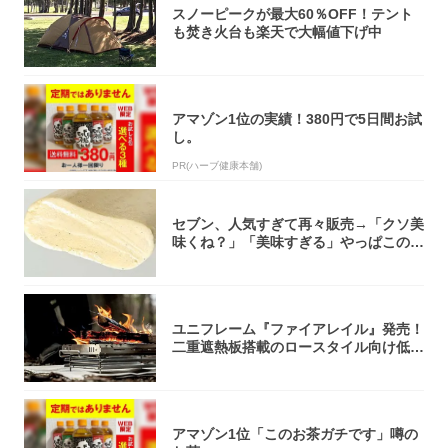
スノーピークが最大60％OFF！テント
も焚き火台も楽天で大幅値下げ中
アマゾン1位の実績！380円で5日間お試
し。
PR(ハーブ健康本舗)
セブン、人気すぎて再々販売→「クソ美
味くね？」「美味すぎる」やっぱこのク
オリティ...
ユニフレーム『ファイアレイル』発売！
二重遮熱板搭載のロースタイル向け低型
焚き火台
アマゾン1位「このお茶ガチです」噂の