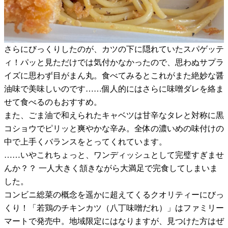
さらにびっくりしたのが、カツの下に隠れていたスパゲッテ
ィ！パッと見ただけでは気付かなかったので、思わぬサプラ
イズに思わず目がまん丸。食べてみるとこれがまた絶妙な醤
油味で美味しいのです……個人的にはさらに味噌ダレを絡ま
せて食べるのもおすすめ。
また、ごま油で和えられたキャベツは甘辛なタレと対称に黒
コショウでピリッと爽やかな辛み。全体の濃いめの味付けの
中で上手くバランスをとってくれています。
……いやこれちょっと、ワンディッシュとして完璧すぎませ
んか？？ 一人大きく頷きながら大満足で完食してしまいま
した。
コンビニ総菜の概念を遥かに超えてくるクオリティーにびっ
くり！「若鶏のチキンカツ（八丁味噌だれ）」はファミリー
マートで発売中。地域限定にはなりますが、見つけた方はぜ