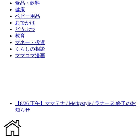
食品・飲料
健康
ベビー用品
おでかけ
どうぶつ
教育
マネー・投資
くらしの相談
ママコマ漫画
【8/26 正午】ママテナ / Merkystyle / ラナーヌ 終了のお
知らせ