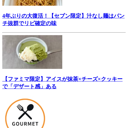
4年ぶりの大復活！【セブン限定】汁なし麺はパン
チ抜群でリピ確定の味
【ファミマ限定】アイスが抹茶×チーズ×クッキー
で「デザート感」ある