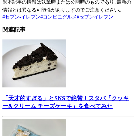
※本記事の情報は執筆時または公開時のものであり､最新の
情報とは異なる可能性がありますのでご注意ください｡
#
セブン-イレブン
#
コンビニグルメ
#
セブンイレブン
関連記事
「天才的すぎる」とSNSで絶賛！スタバ「クッキ
ー&クリーム チーズケーキ」を食べてみた