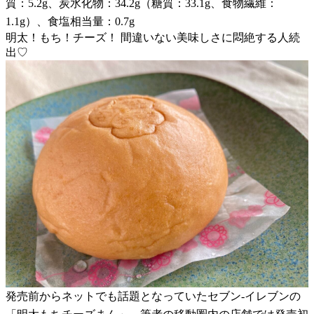
質：5.2g、炭水化物：34.2g（糖質：33.1g、食物繊維：
1.1g）、食塩相当量：0.7g
明太！もち！チーズ！ 間違いない美味しさに悶絶する人続
出♡
発売前からネットでも話題となっていたセブン-イレブンの