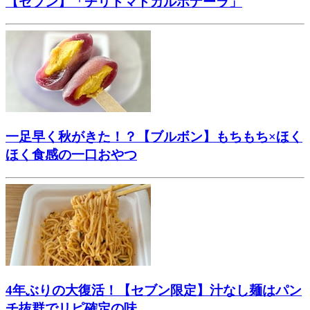
【セブン】「チリトマトカルボナーラ」
一足早く秋がきた！？【ブルボン】もちもち×ほく
ほく食感の一口おやつ
4年ぶりの大復活！【セブン限定】汁なし麺はパン
チ抜群でリピ確定の味