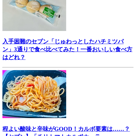
入手困難のセブン「じゅわっとしたハチミツパ
ン」3通りで食べ比べてみた！一番おいしい食べ方
はどれ？
程よい酸味と辛味がGOOD！カルボ要素は……？