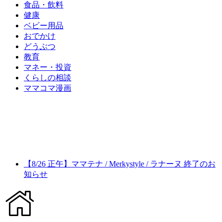
食品・飲料
健康
ベビー用品
おでかけ
どうぶつ
教育
マネー・投資
くらしの相談
ママコマ漫画
【8/26 正午】ママテナ / Merkystyle / ラナーヌ 終了のお
知らせ