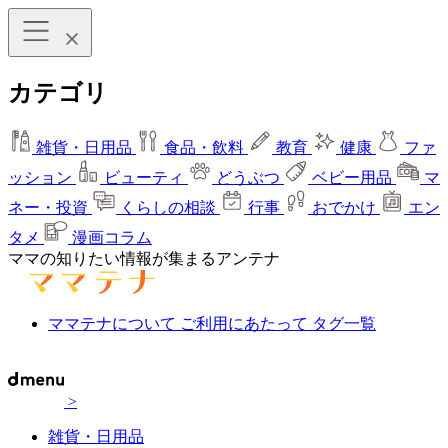
カテゴリ
雑貨・日用品
食品・飲料
教育
健康
ファ
ッション
ビューティ
どうぶつ
ベビー用品
マ
ネー・投資
くらしの相談
行事
おでかけ
エン
タメ
漫画コラム
ママの知りたい情報が集まるアンテナ
ママテナについて
ご利用にあたって
タグ一覧
>
雑貨・日用品