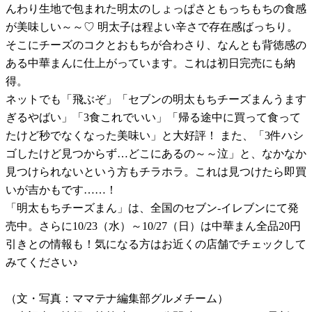
んわり生地で包まれた明太のしょっぱさともっちもちの食感
が美味しい～～♡ 明太子は程よい辛さで存在感ばっちり。
そこにチーズのコクとおもちが合わさり、なんとも背徳感の
ある中華まんに仕上がっています。これは初日完売にも納
得。
ネットでも「飛ぶぞ」「セブンの明太もちチーズまんうます
ぎるやばい」「3食これでいい」「帰る途中に買って食って
たけど秒でなくなった美味い」と大好評！ また、「3件ハシ
ゴしたけど見つからず…どこにあるの～～泣」と、なかなか
見つけられないという方もチラホラ。これは見つけたら即買
いが吉かもです……！
「明太もちチーズまん」は、全国のセブン-イレブンにて発
売中。さらに10/23（水）～10/27（日）は中華まん全品20円
引きとの情報も！気になる方はお近くの店舗でチェックして
みてください♪
（文・写真：ママテナ編集部グルメチーム）