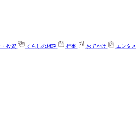
ー・投資
くらしの相談
行事
おでかけ
エンタメ