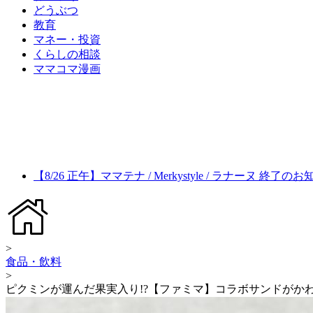
どうぶつ
教育
マネー・投資
くらしの相談
ママコマ漫画
【8/26 正午】ママテナ / Merkystyle / ラナーヌ 終了の
>
食品・飲料
>
ピクミンが運んだ果実入り!?【ファミマ】コラボサンドがか