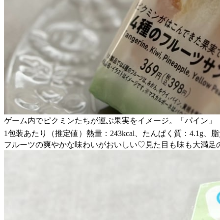
ゲーム内でピクミンたちが運ぶ果実をイメージ。「パイン」
1包装あたり（推定値）熱量：243kcal、たんぱく質：4.1g、脂質
フルーツの爽やかな味わいがおいしい♡見た目も味も大満足