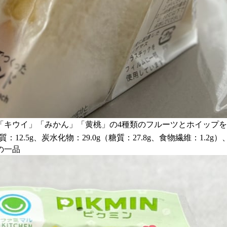
「キウイ」「みかん」「黄桃」の4種類のフルーツとホイップ
：12.5g、炭水化物：29.0g（糖質：27.8g、食物繊維：1.2g）
の一品