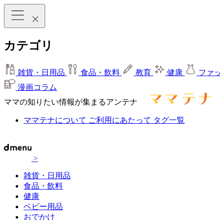
カテゴリ
雑貨・日用品
食品・飲料
教育
健康
ファ
漫画コラム
ママの知りたい情報が集まるアンテナ
ママテナについて
ご利用にあたって
タグ一覧
>
雑貨・日用品
食品・飲料
健康
ベビー用品
おでかけ