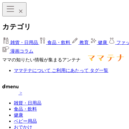
カテゴリ
雑貨・日用品
食品・飲料
教育
健康
ファ
漫画コラム
ママの知りたい情報が集まるアンテナ
ママテナについて
ご利用にあたって
タグ一覧
>
雑貨・日用品
食品・飲料
健康
ベビー用品
おでかけ