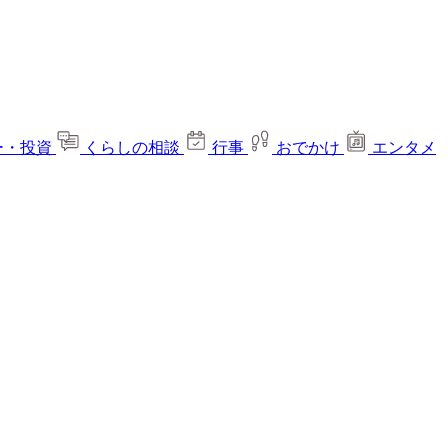
ー・投資
くらしの相談
行事
おでかけ
エンタメ