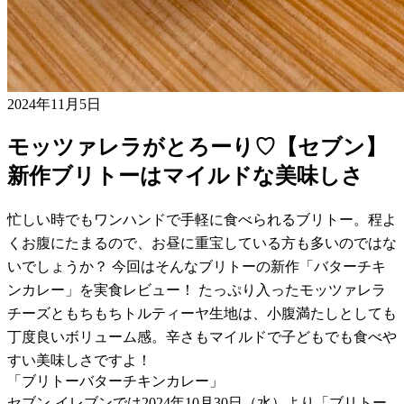
2024年11月5日
モッツァレラがとろーり♡【セブン】
新作ブリトーはマイルドな美味しさ
忙しい時でもワンハンドで手軽に食べられるブリトー。程よ
くお腹にたまるので、お昼に重宝している方も多いのではな
いでしょうか？ 今回はそんなブリトーの新作「バターチキ
ンカレー」を実食レビュー！ たっぷり入ったモッツァレラ
チーズともちもちトルティーヤ生地は、小腹満たしとしても
丁度良いボリューム感。辛さもマイルドで子どもでも食べや
すい美味しさですよ！
「ブリトーバターチキンカレー」
セブン-イレブンでは2024年10月30日（水）より「ブリトー