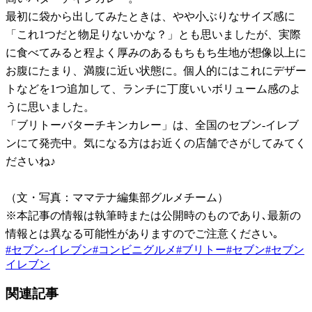
最初に袋から出してみたときは、やや小ぶりなサイズ感に
「これ1つだと物足りないかな？」とも思いましたが、実際
に食べてみると程よく厚みのあるもちもち生地が想像以上に
お腹にたまり、満腹に近い状態に。個人的にはこれにデザー
トなどを1つ追加して、ランチに丁度いいボリューム感のよ
うに思いました。
「ブリトーバターチキンカレー」は、全国のセブン-イレブ
ンにて発売中。気になる方はお近くの店舗でさがしてみてく
ださいね♪
（文・写真：ママテナ編集部グルメチーム）
※本記事の情報は執筆時または公開時のものであり､最新の
情報とは異なる可能性がありますのでご注意ください｡
#
セブン-イレブン
#
コンビニグルメ
#
ブリトー
#
セブン
#
セブン
イレブン
関連記事