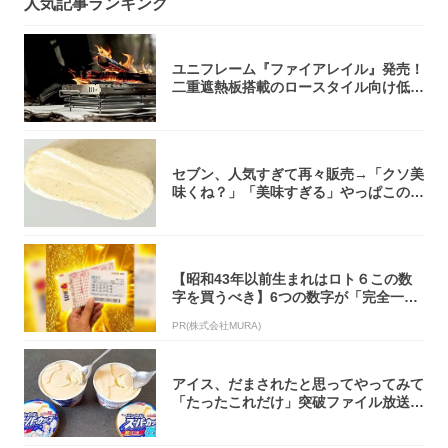
人気記事ランキング
ユニフレーム『ファイアレイル』発売！
二重遮熱板搭載のロースタイル向け低型
焚き火台
セブン、人気すぎて再々販売→「クソ美
味くね？」「美味すぎる」やっぱこのク
オリティ...
【昭和43年以前生まれはロト６この数
字を買うべき】6つの数字が「完全一
致」する方...
PR(株式会社MURA)
アイス、だまされたと思ってやってみて
「たったこれだけ」突破ファイル放送で
大注目！...