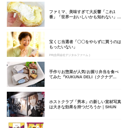
ファミマ、美味すぎて大反響「これ1
番」「世界一おいしいかも知れない」
「飲めそう」
宝くじ当選者「〇〇をやらずに買うのは
もったいない」
PR(合同会社デジタルファーム )
手作りお惣菜が人気!お握り弁当を食べ
てみた『KUKUNA DELI（ククナデ
リ）...
ホストクラブ「男本」の新しい宣材写真
は大きな効果を持つだろうか｜SHUN