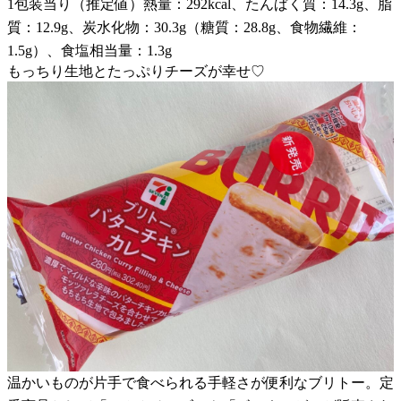
1包装当り（推定値）熱量：292kcal、たんぱく質：14.3g、脂
質：12.9g、炭水化物：30.3g（糖質：28.8g、食物繊維：
1.5g）、食塩相当量：1.3g
もっちり生地とたっぷりチーズが幸せ♡
温かいものが片手で食べられる手軽さが便利なブリトー。定