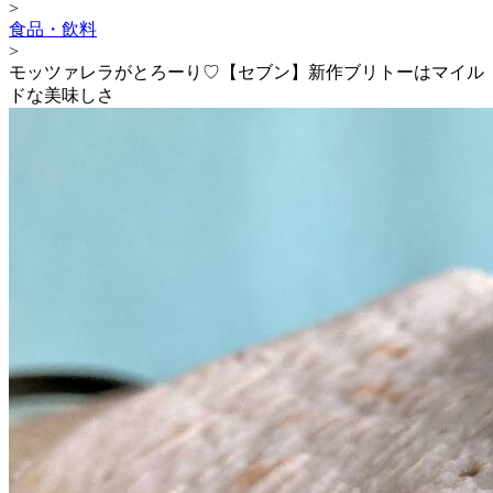
>
食品・飲料
>
モッツァレラがとろーり♡【セブン】新作ブリトーはマイル
ドな美味しさ