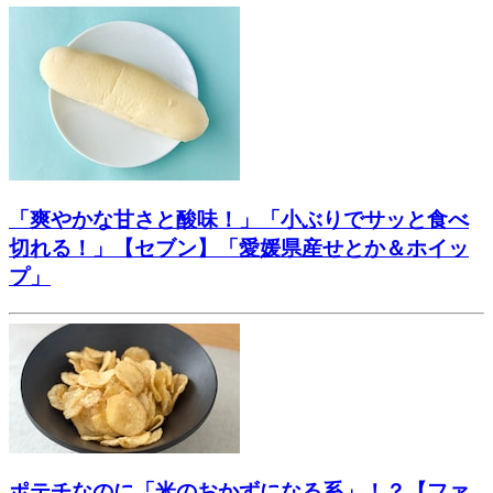
「爽やかな甘さと酸味！」「小ぶりでサッと食べ
切れる！」【セブン】「愛媛県産せとか＆ホイッ
プ」
ポテチなのに「米のおかずになる系」！？【ファ