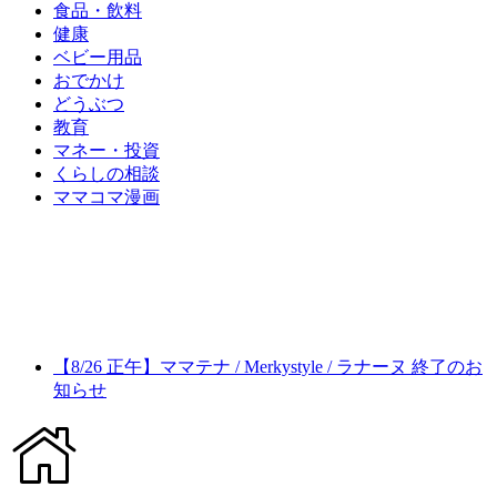
食品・飲料
健康
ベビー用品
おでかけ
どうぶつ
教育
マネー・投資
くらしの相談
ママコマ漫画
【8/26 正午】ママテナ / Merkystyle / ラナーヌ 終了のお
知らせ