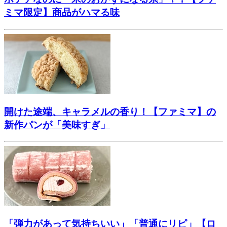
ミマ限定】商品がハマる味
開けた途端、キャラメルの香り！【ファミマ】の
新作パンが「美味すぎ」
「弾力があって気持ちいい」「普通にリピ」【ロ