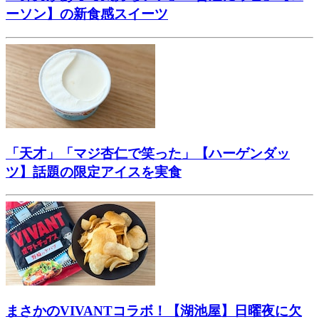
ーソン】の新食感スイーツ
「天才」「マジ杏仁で笑った」【ハーゲンダッ
ツ】話題の限定アイスを実食
まさかのVIVANTコラボ！【湖池屋】日曜夜に欠