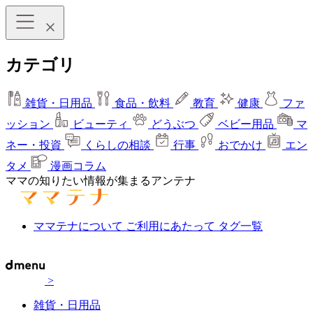
カテゴリ
雑貨・日用品
食品・飲料
教育
健康
ファ
ッション
ビューティ
どうぶつ
ベビー用品
マ
ネー・投資
くらしの相談
行事
おでかけ
エン
タメ
漫画コラム
ママの知りたい情報が集まるアンテナ
ママテナについて
ご利用にあたって
タグ一覧
>
雑貨・日用品