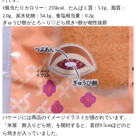
1個当たりカロリー：255kcal、たんぱく質：5.1g、脂質：
2.0g、炭水化物：54.1g、食塩相当量：0.2g
ぎゅうひ餅がとろ～り♡どら焼き×餅が相性抜群
パケージには商品のイメージイラストが描かれています。
「米屋 餅入りどら焼」を開封すると、直径9.5cmほどのど
ら焼きが入っていました。