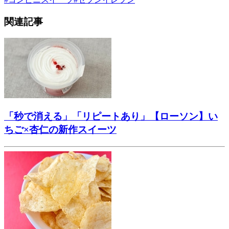
関連記事
「秒で消える」「リピートあり」【ローソン】い
ちご×杏仁の新作スイーツ