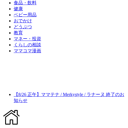
食品・飲料
健康
ベビー用品
おでかけ
どうぶつ
教育
マネー・投資
くらしの相談
ママコマ漫画
【8/26 正午】ママテナ / Merkystyle / ラナーヌ 終了のお
知らせ