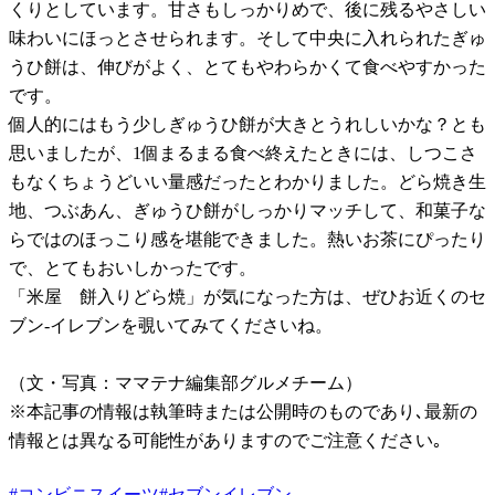
くりとしています。甘さもしっかりめで、後に残るやさしい
味わいにほっとさせられます。そして中央に入れられたぎゅ
うひ餅は、伸びがよく、とてもやわらかくて食べやすかった
です。
個人的にはもう少しぎゅうひ餅が大きとうれしいかな？とも
思いましたが、1個まるまる食べ終えたときには、しつこさ
もなくちょうどいい量感だったとわかりました。どら焼き生
地、つぶあん、ぎゅうひ餅がしっかりマッチして、和菓子な
らではのほっこり感を堪能できました。熱いお茶にぴったり
で、とてもおいしかったです。
「米屋 餅入りどら焼」が気になった方は、ぜひお近くのセ
ブン-イレブンを覗いてみてくださいね。
（文・写真：ママテナ編集部グルメチーム）
※本記事の情報は執筆時または公開時のものであり､最新の
情報とは異なる可能性がありますのでご注意ください｡
#
コンビニスイーツ
#
セブンイレブン