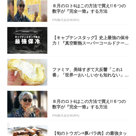
８月のロト6はこの方法で買え!!６つの
数字が『完全一致』する方法
PR(株式会社MURA)
【キャプテンスタッグ】史上最強の保冷
力！『真空断熱スーパーコールドクーラ
ーボック...
ファミマ、美味すぎて大反響「これ1
番」「世界一おいしいかも知れない」
「飲めそう」
８月のロト6はこの方法で買え!!６つの
数字が『完全一致』する方法
PR(株式会社MURA)
【旬のトウガン×豚バラ肉】の最強タッ