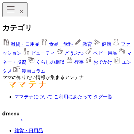
カテゴリ
雑貨・日用品
食品・飲料
教育
健康
ファ
ッション
ビューティ
どうぶつ
ベビー用品
マ
ネー・投資
くらしの相談
行事
おでかけ
エン
タメ
漫画コラム
ママの知りたい情報が集まるアンテナ
ママテナについて
ご利用にあたって
タグ一覧
>
雑貨・日用品