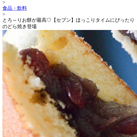
>
食品・飲料
>
とろ～りお餅が最高♡【セブン】ほっこりタイムにぴったり
のどら焼き登場