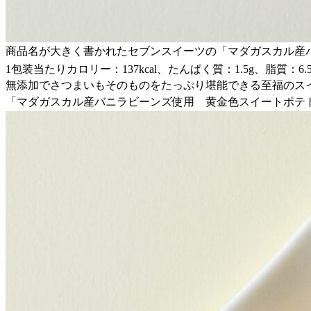
商品名が大きく書かれたセブンスイーツの「マダガスカル産バ
1包装当たりカロリー：137kcal、たんぱく質：1.5g、脂質：6.5
無添加でさつまいもそのものをたっぷり堪能できる至福のス
「マダガスカル産バニラビーンズ使用 黄金色スイートポテ