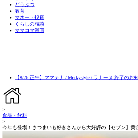
どうぶつ
教育
マネー・投資
くらしの相談
ママコマ漫画
【8/26 正午】ママテナ / Merkystyle / ラナーヌ 終了の
>
食品・飲料
>
今年も登場！さつまいも好きさんから大好評の【セブン】黄