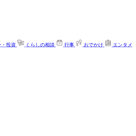
ー・投資
くらしの相談
行事
おでかけ
エンタメ