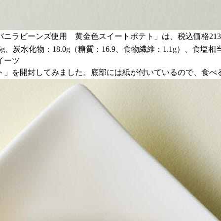
ニラビーンズ使用 黄金色スイートポテト」は、税込価格213
g、炭水化物：18.0g（糖質：16.9、食物繊維：1.1g）、食塩相当
イーツ
ト」を開封してみました。底部には紙が付いているので、食べ