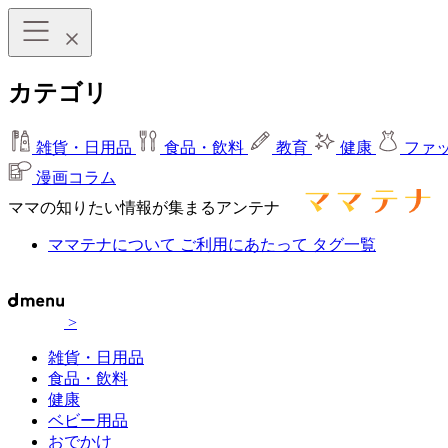
カテゴリ
雑貨・日用品
食品・飲料
教育
健康
ファ
漫画コラム
ママの知りたい情報が集まるアンテナ
ママテナについて
ご利用にあたって
タグ一覧
>
雑貨・日用品
食品・飲料
健康
ベビー用品
おでかけ