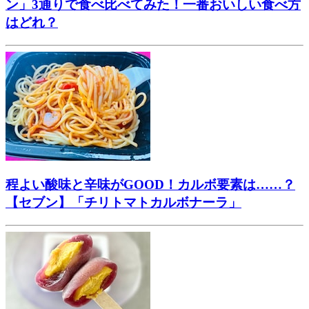
ン」3通りで食べ比べてみた！一番おいしい食べ方
はどれ？
程よい酸味と辛味がGOOD！カルボ要素は……？
【セブン】「チリトマトカルボナーラ」