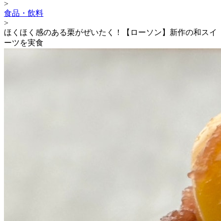
>
食品・飲料
>
ほくほく感のある栗がぜいたく！【ローソン】新作の和スイ
ーツを実食