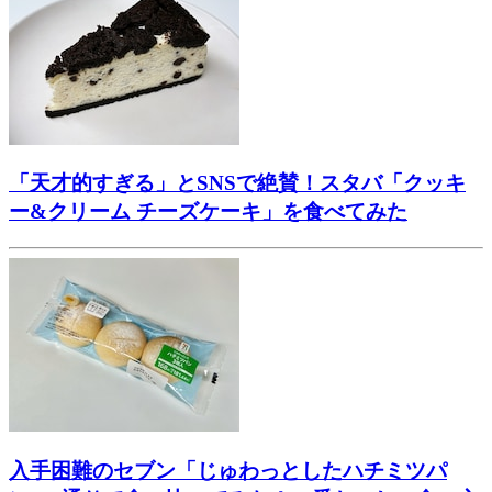
「天才的すぎる」とSNSで絶賛！スタバ「クッキ
ー&クリーム チーズケーキ」を食べてみた
入手困難のセブン「じゅわっとしたハチミツパ