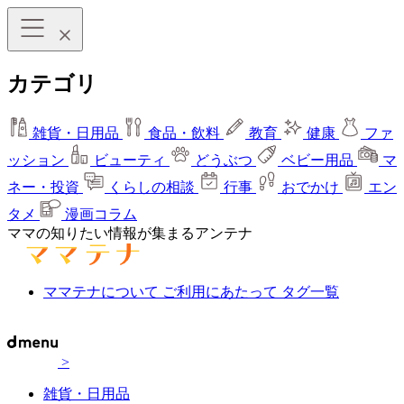
カテゴリ
雑貨・日用品
食品・飲料
教育
健康
ファ
ッション
ビューティ
どうぶつ
ベビー用品
マ
ネー・投資
くらしの相談
行事
おでかけ
エン
タメ
漫画コラム
ママの知りたい情報が集まるアンテナ
ママテナについて
ご利用にあたって
タグ一覧
>
雑貨・日用品