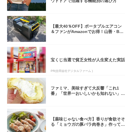
ウトドアで活躍する機能別の選び方
【最大40％OFF】ポータブルエアコン
＆ファンがAmazonでお得！山善・Bo
u...
宝くじ当選で貧乏女性が人生変えた実話
PR(合同会社デジタルファーム )
ファミマ、美味すぎて大反響「これ1
番」「世界一おいしいかも知れない」
「飲めそう」
【薬味じゃない食べ方】香りが食欲そそ
る「ミョウガの豚バラ肉巻き」作ってみ
た！辛み...