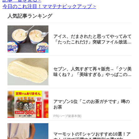
今日のこれ注目！ママテナピックアップ >
人気記事ランキング
アイス、だまされたと思ってやってみて
「たったこれだけ」突破ファイル放送で
大注目！...
セブン、人気すぎて再々販売→「クソ美
味くね？」「美味すぎる」やっぱこのク
オリティ...
アマゾン1位「このお茶ガチです」噂の
お茶
PR(ハーブ健康本舗)
マーモットのTシャツおすすめ10選！ア