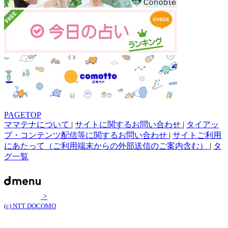
PAGETOP
ママテナについて
|
サイトに関するお問い合わせ
|
タイアッ
プ・コンテンツ配信等に関するお問い合わせ
|
サイトご利用
にあたって（ご利用端末からの外部送信のご案内含む）
|
タ
グ一覧
>
(c) NTT DOCOMO