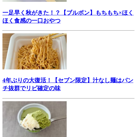
一足早く秋がきた！？【ブルボン】もちもち×ほく
ほく食感の一口おやつ
4年ぶりの大復活！【セブン限定】汁なし麺はパン
チ抜群でリピ確定の味