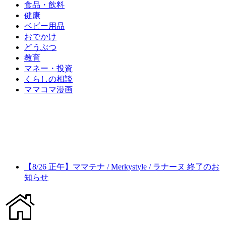
食品・飲料
健康
ベビー用品
おでかけ
どうぶつ
教育
マネー・投資
くらしの相談
ママコマ漫画
【8/26 正午】ママテナ / Merkystyle / ラナーヌ 終了のお
知らせ