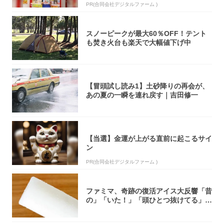
PR(合同会社デジタルファーム )
スノーピークが最大60％OFF！テント
も焚き火台も楽天で大幅値下げ中
【冒頭試し読み1】土砂降りの再会が、
あの夏の一瞬を連れ戻す｜吉田修一
【当選】金運が上がる直前に起こるサイ
ン
PR(合同会社デジタルファーム )
ファミマ、奇跡の復活アイス大反響「昔
の」「いた！」「頭ひとつ抜けてる」
「何本でも...