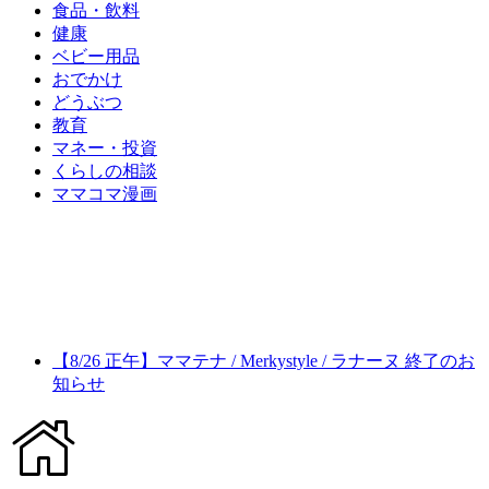
食品・飲料
健康
ベビー用品
おでかけ
どうぶつ
教育
マネー・投資
くらしの相談
ママコマ漫画
【8/26 正午】ママテナ / Merkystyle / ラナーヌ 終了のお
知らせ