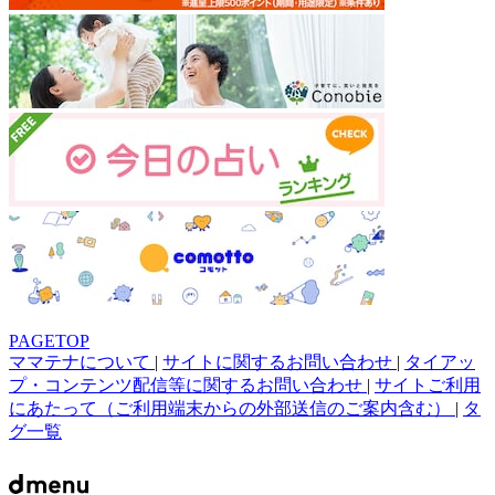
PAGETOP
ママテナについて
|
サイトに関するお問い合わせ
|
タイアッ
プ・コンテンツ配信等に関するお問い合わせ
|
サイトご利用
にあたって（ご利用端末からの外部送信のご案内含む）
|
タ
グ一覧