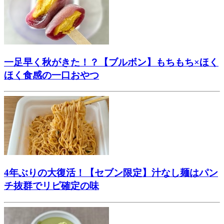
一足早く秋がきた！？【ブルボン】もちもち×ほく
ほく食感の一口おやつ
4年ぶりの大復活！【セブン限定】汁なし麺はパン
チ抜群でリピ確定の味