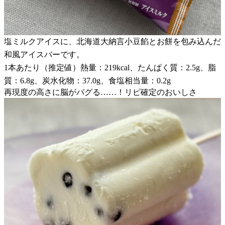
塩ミルクアイスに、北海道大納言小豆餡とお餅を包み込んだ
和風アイスバーです。
1本あたり（推定値）熱量：219kcal、たんぱく質：2.5g、脂
質：6.8g、炭水化物：37.0g、食塩相当量：0.2g
再現度の高さに脳がバグる……！リピ確定のおいしさ