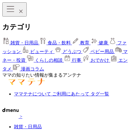
カテゴリ
雑貨・日用品
食品・飲料
教育
健康
ファ
ッション
ビューティ
どうぶつ
ベビー用品
マ
ネー・投資
くらしの相談
行事
おでかけ
エン
タメ
漫画コラム
ママの知りたい情報が集まるアンテナ
ママテナについて
ご利用にあたって
タグ一覧
>
雑貨・日用品