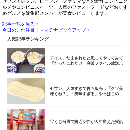
セブンイレブン、ローソン、ファミマなどの新作コンビニグ
ルメやコンビニスイーツ、人気のファストフードなどおすす
めグルメを編集部メンバーが実食レビューします。
記事一覧を見る >
今日のこれ注目！ママテナピックアップ >
人気記事ランキング
アイス、だまされたと思ってやってみて
「たったこれだけ」突破ファイル放送で
大注目！...
セブン、人気すぎて再々販売→「クソ美
味くね？」「美味すぎる」やっぱこのク
オリティ...
宝くじ当選で貧乏女性が人生変えた実話