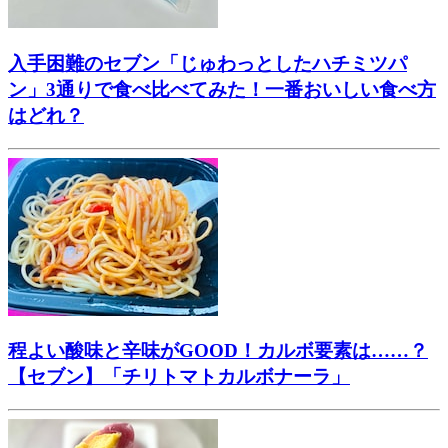
入手困難のセブン「じゅわっとしたハチミツパ
ン」3通りで食べ比べてみた！一番おいしい食べ方
はどれ？
程よい酸味と辛味がGOOD！カルボ要素は……？
【セブン】「チリトマトカルボナーラ」