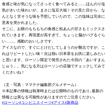
食感と味が気になってさっそく食べてみると……ほんのり塩
気がきいた味わいが、まさに塩豆大福！その見た目から、な
んとなく甘そうな味を予想していたので、この塩味は完全に
意表を突かれました。
そこに、お餅のもちもちの食感と粒あんの甘さもミックスさ
れていきます。再現度が高すぎて、ちょっと脳がバグるぐら
い……。感動のおいしさです。
アイスなので、すぐにとけだしてしまうのが難点ですが、こ
れはリピートしたい味！次は熱い日本茶をお供に楽しみたい
と思います。ローソン限定で発売された今回の「あいすまん
じゅう」。気になる方はローソンの店舗でチェックしてみて
くださいね！
（文・写真：ママテナ編集部グルメチーム）
※本記事の情報は執筆時または公開時のものであり､最新の
情報とは異なる可能性がありますのでご注意ください｡
#
ローソン
#
コンビニスイーツ
#
アイス
#
新商品