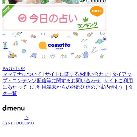
PAGETOP
ママテナについて
|
サイトに関するお問い合わせ
|
タイアッ
プ・コンテンツ配信等に関するお問い合わせ
|
サイトご利用
にあたって（ご利用端末からの外部送信のご案内含む）
|
タ
グ一覧
>
(c) NTT DOCOMO