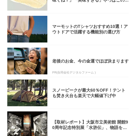
オリティ...
マーモットのTシャツおすすめ10選！ア
ウトドアで活躍する機能別の選び方
老後のお金、今の金運でほぼ決まります
PR(合同会社デジタルファーム )
スノーピークが最大60％OFF！テント
も焚き火台も楽天で大幅値下げ中
【取材レポート】大阪市立美術館 開館9
0周年記念特別展「水滸伝」、物語を知
らない...