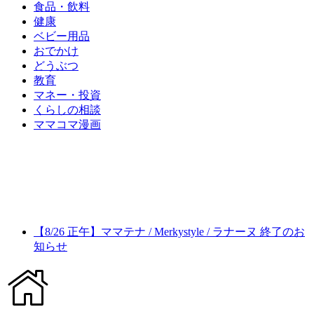
食品・飲料
健康
ベビー用品
おでかけ
どうぶつ
教育
マネー・投資
くらしの相談
ママコマ漫画
【8/26 正午】ママテナ / Merkystyle / ラナーヌ 終了のお
知らせ