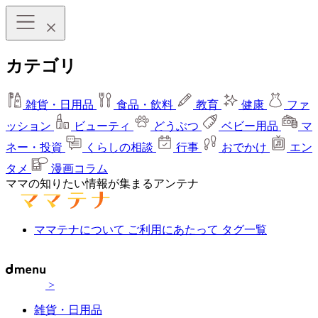
カテゴリ
雑貨・日用品
食品・飲料
教育
健康
ファ
ッション
ビューティ
どうぶつ
ベビー用品
マ
ネー・投資
くらしの相談
行事
おでかけ
エン
タメ
漫画コラム
ママの知りたい情報が集まるアンテナ
ママテナについて
ご利用にあたって
タグ一覧
>
雑貨・日用品