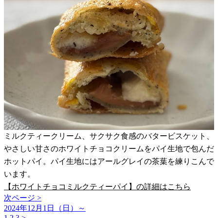
ミルクティークリーム、サクサク食感のバタービスケット、
やさしい甘さのホワイトチョコクリームをパイ生地で包んだ
ホットパイ。パイ生地にはアールグレイの茶葉を練りこんで
います。
【ホワイトチョコミルクティーパイ】の詳細はこちら
次ページ >
2024年12月1日（日）～
1
2
3
>