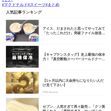
#
マクドナルド
#
スイーツ
#
まとめ
人気記事ランキング
アイス、だまされたと思ってやってみて
「たったこれだけ」突破ファイル放送で
大注目！...
【キャプテンスタッグ】史上最強の保冷
力！『真空断熱スーパーコールドクーラ
ーボック...
【1ヶ月以内に大金持ちになりたい人だ
け見て下さい】
PR(Il Sereno)
セブン、人気すぎて再々販売→「クソ美
味くね？」「美味すぎる」やっぱこのク