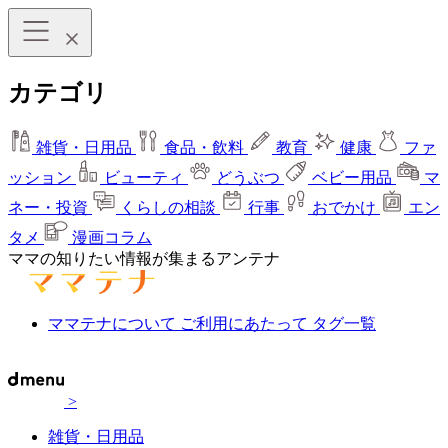
カテゴリ
雑貨・日用品
食品・飲料
教育
健康
ファ
ッション
ビューティ
どうぶつ
ベビー用品
マ
ネー・投資
くらしの相談
行事
おでかけ
エン
タメ
漫画コラム
ママの知りたい情報が集まるアンテナ
ママテナについて
ご利用にあたって
タグ一覧
>
雑貨・日用品