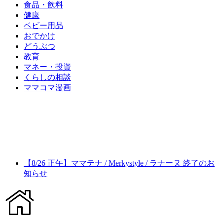
食品・飲料
健康
ベビー用品
おでかけ
どうぶつ
教育
マネー・投資
くらしの相談
ママコマ漫画
【8/26 正午】ママテナ / Merkystyle / ラナーヌ 終了のお
知らせ