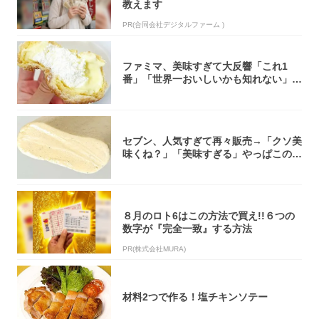
教えます
PR(合同会社デジタルファーム )
ファミマ、美味すぎて大反響「これ1
番」「世界一おいしいかも知れない」
「飲めそう」
セブン、人気すぎて再々販売→「クソ美
味くね？」「美味すぎる」やっぱこのク
オリティ...
８月のロト6はこの方法で買え!!６つの
数字が『完全一致』する方法
PR(株式会社MURA)
材料2つで作る！塩チキンソテー