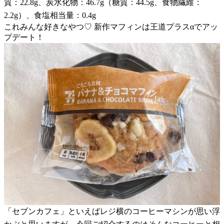
質：22.8g、炭水化物：46.7g（糖質：44.5g、食物繊維：
2.2g）、食塩相当量：0.4g
これみんな好きなやつ♡ 新作マフィンは王道プラスαでアッ
プデート！
「セブンカフェ」といえばレジ横のコーヒーマシンが思い浮