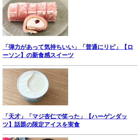
「弾力があって気持ちいい」「普通にリピ」【ロ
ーソン】の新食感スイーツ
「天才」「マジ杏仁で笑った」【ハーゲンダッ
ツ】話題の限定アイスを実食