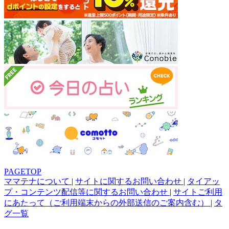
PAGETOP
ママテナについて
|
サイトに関するお問い合わせ
|
タイアッ
プ・コンテンツ配信等に関するお問い合わせ
|
サイトご利用
にあたって（ご利用端末からの外部送信のご案内含む）
|
タ
グ一覧