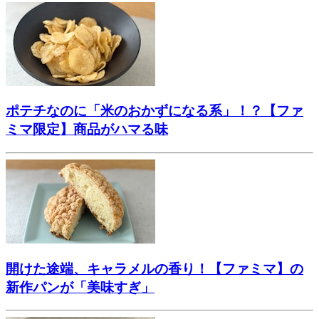
ポテチなのに「米のおかずになる系」！？【ファ
ミマ限定】商品がハマる味
開けた途端、キャラメルの香り！【ファミマ】の
新作パンが「美味すぎ」