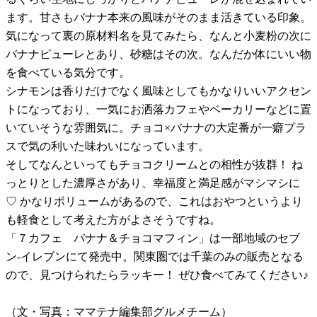
ます。甘さもバナナ本来の風味がそのまま活きている印象。
気になって裏の原材料名を見てみたら、なんと小麦粉の次に
バナナピューレとあり、砂糖はその次。なんだか体にいい物
を食べている気分です。
シナモンは香りだけでなく風味としてもかなりいいアクセン
トになっており、一気にお洒落カフェやベーカリーなどに置
いていそうな雰囲気に。チョコ×バナナの大定番が一癖プラ
スで気の利いた味わいになっています。
そしてなんといってもチョコクリームとの相性が抜群！ ね
っとりとした濃厚さがあり、幸福度と満足感がマシマシに
♡ かなりボリュームがあるので、これはおやつというより
も軽食として考えた方がよさそうですね。
「７カフェ バナナ＆チョコマフィン」は一部地域のセブ
ン-イレブンにて発売中。関東圏では千葉のみの販売となる
ので、見つけられたらラッキー！ ぜひ食べてみてください♪
（文・写真：ママテナ編集部グルメチーム）