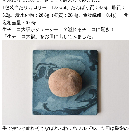
1包装当たりカロリー：173kcal、たんぱく質：3.0g、脂質：
5.2g、炭水化物：28.8g（糖質：28.4g、食物繊維：0.4g）、食
塩相当量：0.05g
生チョコ大福がジューシー！？溢れるチョコに驚き！
「生チョコ大福」をお皿に出してみました。
手で持つと崩れそうなほどふわふわプルプル。今回は撮影の