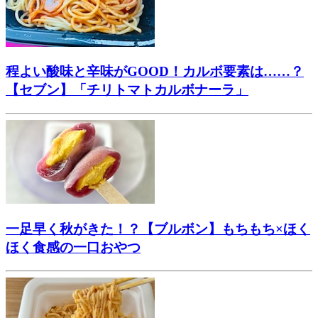
程よい酸味と辛味がGOOD！カルボ要素は……？
【セブン】「チリトマトカルボナーラ」
一足早く秋がきた！？【ブルボン】もちもち×ほく
ほく食感の一口おやつ