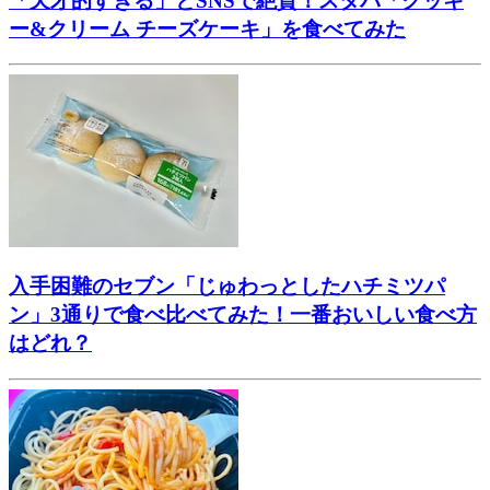
「天才的すぎる」とSNSで絶賛！スタバ「クッキ
ー&クリーム チーズケーキ」を食べてみた
入手困難のセブン「じゅわっとしたハチミツパ
ン」3通りで食べ比べてみた！一番おいしい食べ方
はどれ？