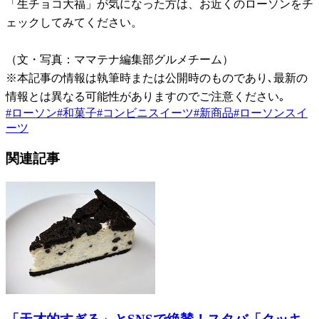
「生チョコ大福」が気になった方は、お近くのローソンをチ
ェックしてみてください。
（文・写真：ママテナ編集部グルメチーム）
※本記事の情報は執筆時または公開時のものであり､最新の
情報とは異なる可能性がありますのでご注意ください｡
#
ローソン
#
和菓子
#
コンビニスイーツ
#
新商品
#
ローソンスイ
ーツ
関連記事