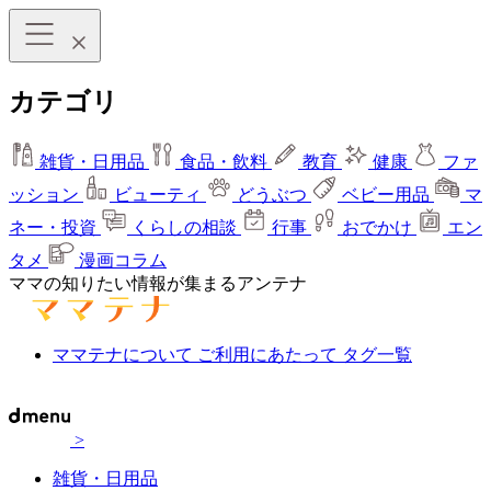
カテゴリ
雑貨・日用品
食品・飲料
教育
健康
ファ
ッション
ビューティ
どうぶつ
ベビー用品
マ
ネー・投資
くらしの相談
行事
おでかけ
エン
タメ
漫画コラム
ママの知りたい情報が集まるアンテナ
ママテナについて
ご利用にあたって
タグ一覧
>
雑貨・日用品