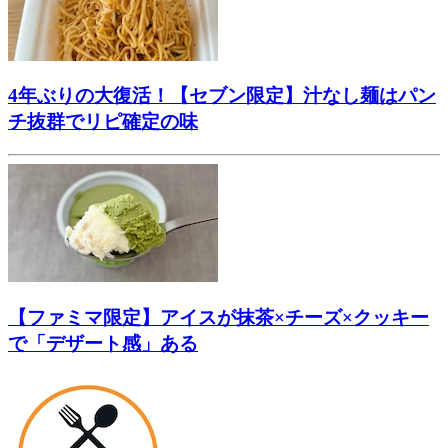
4年ぶりの大復活！【セブン限定】汁なし麺はパン
チ抜群でリピ確定の味
【ファミマ限定】アイスが抹茶×チーズ×クッキー
で「デザート感」ある