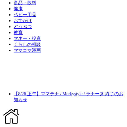
食品・飲料
健康
ベビー用品
おでかけ
どうぶつ
教育
マネー・投資
くらしの相談
ママコマ漫画
【8/26 正午】ママテナ / Merkystyle / ラナーヌ 終了のお
知らせ