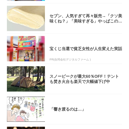
セブン、人気すぎて再々販売→「クソ美
味くね？」「美味すぎる」やっぱこのク
オリティ...
宝くじ当選で貧乏女性が人生変えた実話
PR(合同会社デジタルファーム )
スノーピークが最大60％OFF！テント
も焚き火台も楽天で大幅値下げ中
「響き渡るのは…」