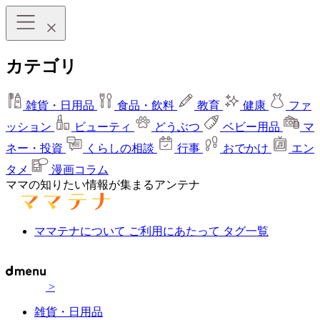
カテゴリ
雑貨・日用品
食品・飲料
教育
健康
ファ
ッション
ビューティ
どうぶつ
ベビー用品
マ
ネー・投資
くらしの相談
行事
おでかけ
エン
タメ
漫画コラム
ママの知りたい情報が集まるアンテナ
ママテナについて
ご利用にあたって
タグ一覧
>
雑貨・日用品