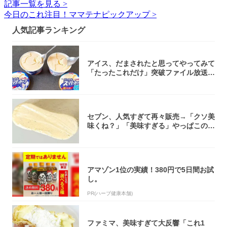
記事一覧を見る >
今日のこれ注目！ママテナピックアップ >
人気記事ランキング
アイス、だまされたと思ってやってみて
「たったこれだけ」突破ファイル放送で
大注目！...
セブン、人気すぎて再々販売→「クソ美
味くね？」「美味すぎる」やっぱこのク
オリティ...
アマゾン1位の実績！380円で5日間お試
し。
PR(ハーブ健康本舗)
ファミマ、美味すぎて大反響「これ1