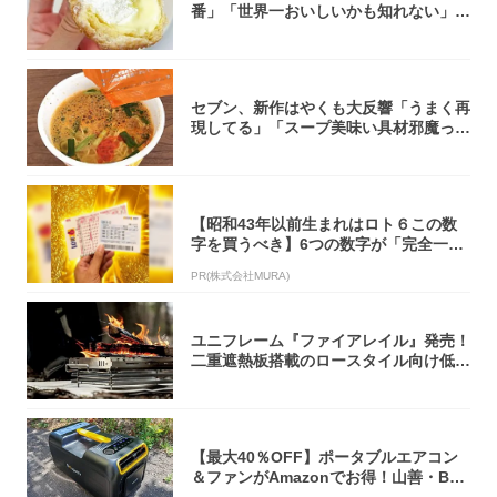
番」「世界一おいしいかも知れない」
「飲めそう」
セブン、新作はやくも大反響「うまく再
現してる」「スープ美味い具材邪魔って
くらい美...
【昭和43年以前生まれはロト６この数
字を買うべき】6つの数字が「完全一
致」する方...
PR(株式会社MURA)
ユニフレーム『ファイアレイル』発売！
二重遮熱板搭載のロースタイル向け低型
焚き火台
【最大40％OFF】ポータブルエアコン
＆ファンがAmazonでお得！山善・Bo