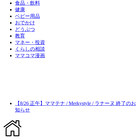
食品・飲料
健康
ベビー用品
おでかけ
どうぶつ
教育
マネー・投資
くらしの相談
ママコマ漫画
【8/26 正午】ママテナ / Merkystyle / ラナーヌ 終了のお
知らせ