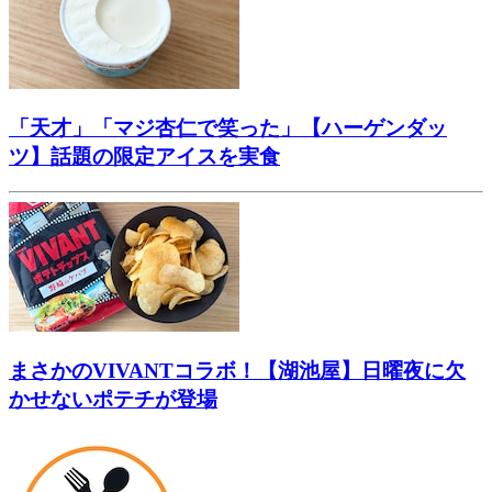
「天才」「マジ杏仁で笑った」【ハーゲンダッ
ツ】話題の限定アイスを実食
まさかのVIVANTコラボ！【湖池屋】日曜夜に欠
かせないポテチが登場