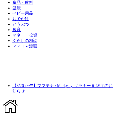
食品・飲料
健康
ベビー用品
おでかけ
どうぶつ
教育
マネー・投資
くらしの相談
ママコマ漫画
【8/26 正午】ママテナ / Merkystyle / ラナーヌ 終了のお
知らせ