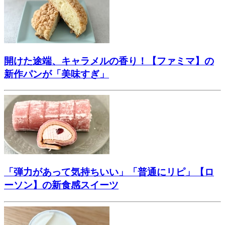
開けた途端、キャラメルの香り！【ファミマ】の
新作パンが「美味すぎ」
「弾力があって気持ちいい」「普通にリピ」【ロ
ーソン】の新食感スイーツ