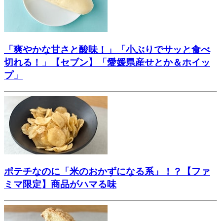
「爽やかな甘さと酸味！」「小ぶりでサッと食べ
切れる！」【セブン】「愛媛県産せとか＆ホイッ
プ」
ポテチなのに「米のおかずになる系」！？【ファ
ミマ限定】商品がハマる味