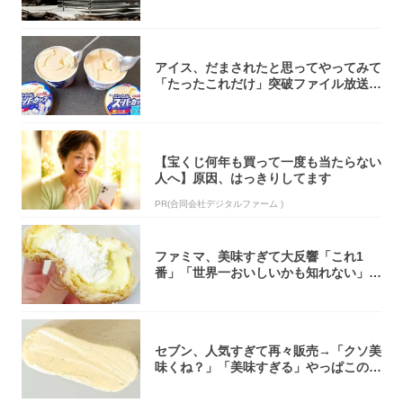
焚き火台
アイス、だまされたと思ってやってみて
「たったこれだけ」突破ファイル放送で
大注目！...
【宝くじ何年も買って一度も当たらない
人へ】原因、はっきりしてます
PR(合同会社デジタルファーム )
ファミマ、美味すぎて大反響「これ1
番」「世界一おいしいかも知れない」
「飲めそう」
セブン、人気すぎて再々販売→「クソ美
味くね？」「美味すぎる」やっぱこのク
オリティ...