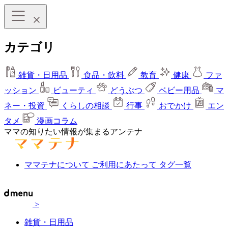
カテゴリ
雑貨・日用品
食品・飲料
教育
健康
ファ
ッション
ビューティ
どうぶつ
ベビー用品
マ
ネー・投資
くらしの相談
行事
おでかけ
エン
タメ
漫画コラム
ママの知りたい情報が集まるアンテナ
ママテナについて
ご利用にあたって
タグ一覧
>
雑貨・日用品