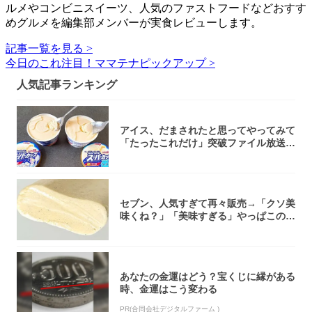
ルメやコンビニスイーツ、人気のファストフードなどおすす
めグルメを編集部メンバーが実食レビューします。
記事一覧を見る >
今日のこれ注目！ママテナピックアップ >
人気記事ランキング
アイス、だまされたと思ってやってみて
「たったこれだけ」突破ファイル放送で
大注目！...
セブン、人気すぎて再々販売→「クソ美
味くね？」「美味すぎる」やっぱこのク
オリティ...
あなたの金運はどう？宝くじに縁がある
時、金運はこう変わる
PR(合同会社デジタルファーム )