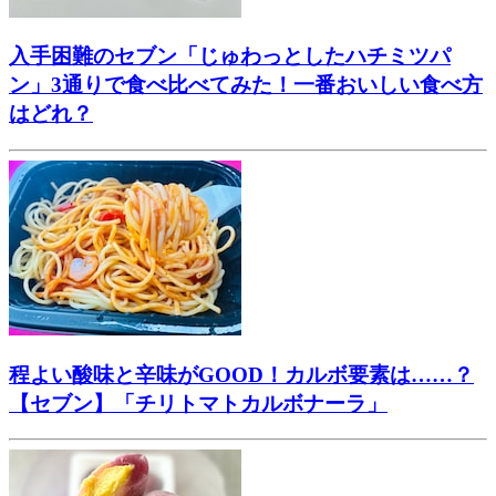
入手困難のセブン「じゅわっとしたハチミツパ
ン」3通りで食べ比べてみた！一番おいしい食べ方
はどれ？
程よい酸味と辛味がGOOD！カルボ要素は……？
【セブン】「チリトマトカルボナーラ」