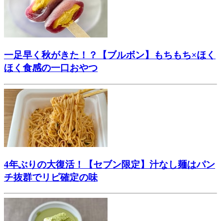
一足早く秋がきた！？【ブルボン】もちもち×ほく
ほく食感の一口おやつ
4年ぶりの大復活！【セブン限定】汁なし麺はパン
チ抜群でリピ確定の味