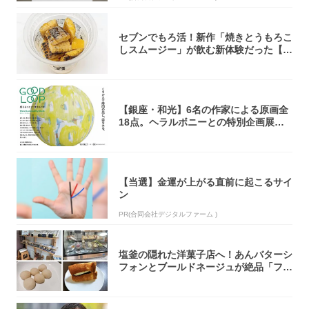
セブンでもろ活！新作「焼きとうもろこ
しスムージー」が飲む新体験だった【東
京の一部...
【銀座・和光】6名の作家による原画全
18点。ヘラルボニーとの特別企画展「G
OOD...
【当選】金運が上がる直前に起こるサイ
ン
PR(合同会社デジタルファーム )
塩釜の隠れた洋菓子店へ！あんバターシ
フォンとブールドネージュが絶品「フー
ルセック...