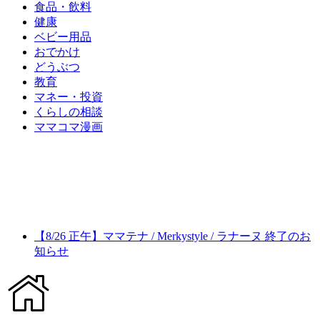
食品・飲料
健康
ベビー用品
おでかけ
どうぶつ
教育
マネー・投資
くらしの相談
ママコマ漫画
【8/26 正午】ママテナ / Merkystyle / ラナーヌ 終了のお
知らせ