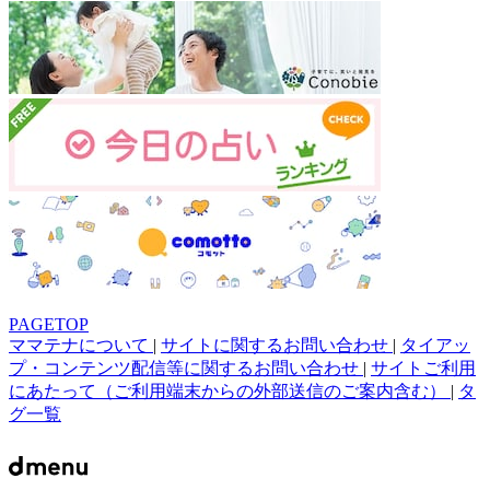
PAGETOP
ママテナについて
|
サイトに関するお問い合わせ
|
タイアッ
プ・コンテンツ配信等に関するお問い合わせ
|
サイトご利用
にあたって（ご利用端末からの外部送信のご案内含む）
|
タ
グ一覧