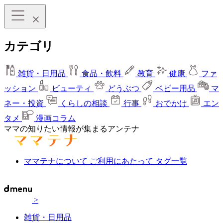
カテゴリ
雑貨・日用品
食品・飲料
教育
健康
ファ
ッション
ビューティ
どうぶつ
ベビー用品
マ
ネー・投資
くらしの相談
行事
おでかけ
エン
タメ
漫画コラム
ママの知りたい情報が集まるアンテナ
ママテナについて
ご利用にあたって
タグ一覧
>
雑貨・日用品