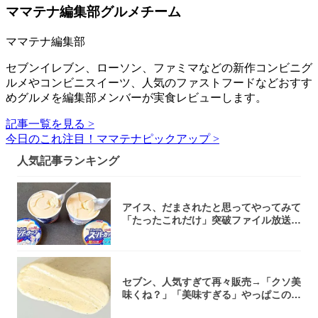
ママテナ編集部グルメチーム
ママテナ編集部
セブンイレブン、ローソン、ファミマなどの新作コンビニグ
ルメやコンビニスイーツ、人気のファストフードなどおすす
めグルメを編集部メンバーが実食レビューします。
記事一覧を見る >
今日のこれ注目！ママテナピックアップ >
人気記事ランキング
アイス、だまされたと思ってやってみて
「たったこれだけ」突破ファイル放送で
大注目！...
セブン、人気すぎて再々販売→「クソ美
味くね？」「美味すぎる」やっぱこのク
オリティ...