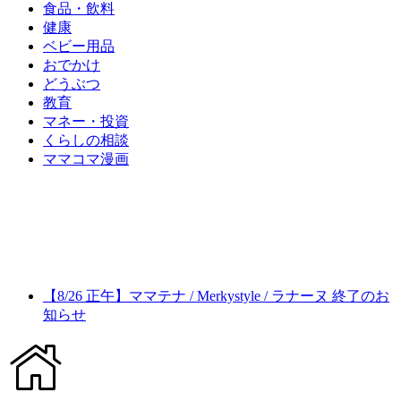
食品・飲料
健康
ベビー用品
おでかけ
どうぶつ
教育
マネー・投資
くらしの相談
ママコマ漫画
【8/26 正午】ママテナ / Merkystyle / ラナーヌ 終了のお
知らせ