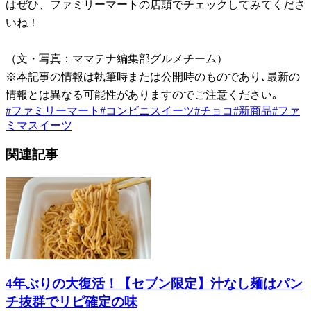
はぜひ、ファミリーマートの店頭でチェックしてみてくださ
いね！
（文・写真：ママテナ編集部グルメチーム）
※本記事の情報は執筆時または公開時のものであり､最新の
情報とは異なる可能性がありますのでご注意ください｡
#
ファミリーマート
#
コンビニスイーツ
#
チョコ
#
新商品
#
ファ
ミマスイーツ
関連記事
4年ぶりの大復活！【セブン限定】汁なし麺はパン
チ抜群でリピ確定の味