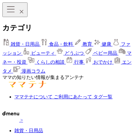
カテゴリ
雑貨・日用品
食品・飲料
教育
健康
ファ
ッション
ビューティ
どうぶつ
ベビー用品
マ
ネー・投資
くらしの相談
行事
おでかけ
エン
タメ
漫画コラム
ママの知りたい情報が集まるアンテナ
ママテナについて
ご利用にあたって
タグ一覧
>
雑貨・日用品