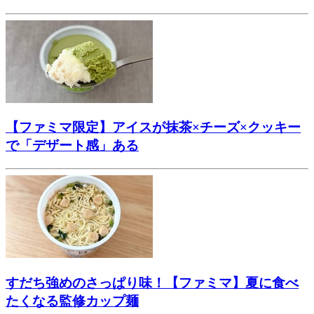
【ファミマ限定】アイスが抹茶×チーズ×クッキー
で「デザート感」ある
すだち強めのさっぱり味！【ファミマ】夏に食べ
たくなる監修カップ麺