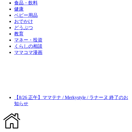
食品・飲料
健康
ベビー用品
おでかけ
どうぶつ
教育
マネー・投資
くらしの相談
ママコマ漫画
【8/26 正午】ママテナ / Merkystyle / ラナーヌ 終了のお
知らせ