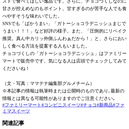
ストで食べてほしい逸品です。さらに、チョコづくしなのに
甘さが控えめなのもポイント。甘すぎるのが苦手な人でも食
べやすそうな味わいでした。
SNSでも「ばかうまい」「ガトーショコラデニッシュまじで
うまい！！！」など好評の様子。また、「圧倒的にリベイク
推奨。真ん中カリッ外側ふんわぁだから！」と、さらにおい
しく食べる方法を提案する人もいました。
チョコづくしの「ガトーショコラデニッシュ」はファミリー
マートで販売中です。気になる人は店頭でチェックしてみて
くださいね！
（文・写真：ママテナ編集部グルメチーム）
※本記事の情報は執筆時または公開時のものであり､最新の
情報とは異なる可能性がありますのでご注意ください｡
#
ファミリーマート
#
コンビニスイーツ
#
チョコ
#
新商品
#
ファ
ミマスイーツ
関連記事