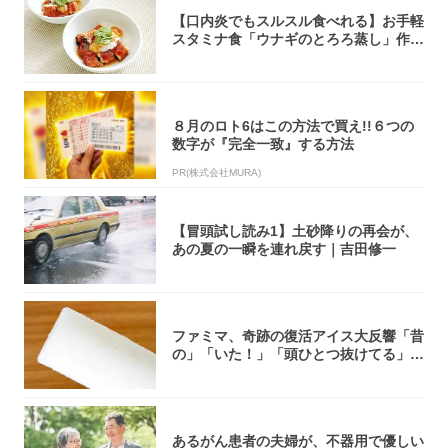
【口内炎でもスルスル食べれる】お手軽
スタミナ食「ウナギのとろろ蒸し」作っ
てみた！...
８月のロト6はこの方法で買え!!６つの
数字が『完全一致』する方法
PR(株式会社MURA)
【冒頭試し読み1】土砂降りの再会が、
あの夏の一瞬を連れ戻す｜吉田修一
ファミマ、奇跡の復活アイス大反響「昔
の」「いた！」「頭ひとつ抜けてる」
「何本でも...
あるがん患者の夫婦が、不器用で優しい