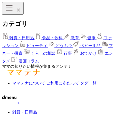
カテゴリ
雑貨・日用品
食品・飲料
教育
健康
ファ
ッション
ビューティ
どうぶつ
ベビー用品
マ
ネー・投資
くらしの相談
行事
おでかけ
エン
タメ
漫画コラム
ママの知りたい情報が集まるアンテナ
ママテナについて
ご利用にあたって
タグ一覧
>
雑貨・日用品