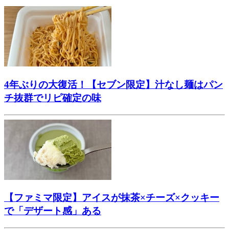
4年ぶりの大復活！【セブン限定】汁なし麺はパン
チ抜群でリピ確定の味
【ファミマ限定】アイスが抹茶×チーズ×クッキー
で「デザート感」ある