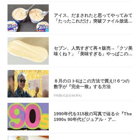
アイス、だまされたと思ってやってみて
「たったこれだけ」突破ファイル放送で
大注目！...
セブン、人気すぎて再々販売→「クソ美
味くね？」「美味すぎる」やっぱこのク
オリティ...
８月のロト6はこの方法で買え!!６つの
数字が『完全一致』する方法
PR(株式会社MURA)
1990年代を315枚の写真で辿る☆『The
1990s 90年代ビジュアル・ア...