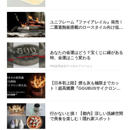
オリティ...
ユニフレーム『ファイアレイル』発売！
二重遮熱板搭載のロースタイル向け低型
焚き火台
あなたの金運はどう？宝くじに縁がある
時、金運はこう変わる
PR(合同会社デジタルファーム )
【日本初上陸】煙も灰も極限までカッ
ト！超高燃費『GGUBUSサイクロン焚
火台』が...
行かないと損！【都内】涼しい洗練空間
で美食を楽しむ！隠れ家スポット