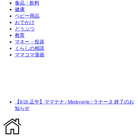
食品・飲料
健康
ベビー用品
おでかけ
どうぶつ
教育
マネー・投資
くらしの相談
ママコマ漫画
【8/26 正午】ママテナ / Merkystyle / ラナーヌ 終了のお
知らせ