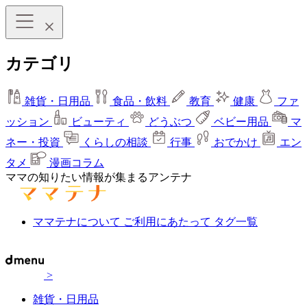
カテゴリ
雑貨・日用品
食品・飲料
教育
健康
ファ
ッション
ビューティ
どうぶつ
ベビー用品
マ
ネー・投資
くらしの相談
行事
おでかけ
エン
タメ
漫画コラム
ママの知りたい情報が集まるアンテナ
ママテナについて
ご利用にあたって
タグ一覧
>
雑貨・日用品