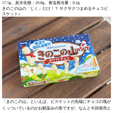
17.5g、炭水化物：29.8g、食塩相当量：0.2g
きのこの山の「じく」だけ！？ サクサクつまめるチョコビ
スケット♪
「きのこの山」といえば、ビスケットの先端にチョコの塊が
くっついているのがお馴染みの形ですが、なんと今回発売と