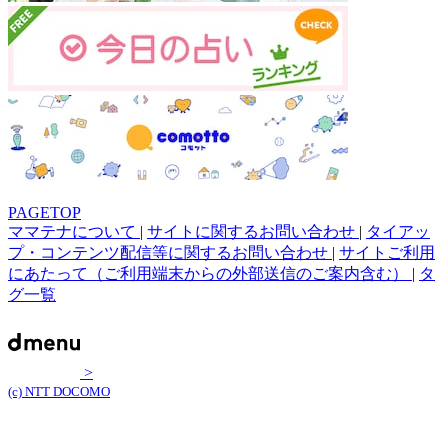
PAGETOP
ママテナについて
|
サイトに関するお問い合わせ
|
タイアッ
プ・コンテンツ配信等に関するお問い合わせ
|
サイトご利用
にあたって（ご利用端末からの外部送信のご案内含む）
|
タ
グ一覧
>
(c) NTT DOCOMO