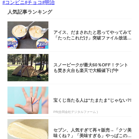
#
コンビニ
#
チョコ
#
明治
人気記事ランキング
アイス、だまされたと思ってやってみて
「たったこれだけ」突破ファイル放送で
大注目！...
スノーピークが最大60％OFF！テント
も焚き火台も楽天で大幅値下げ中
宝くじ当たる人は“たまたま”じゃない?!
PR(合同会社デジタルファーム )
セブン、人気すぎて再々販売→「クソ美
味くね？」「美味すぎる」やっぱこのク