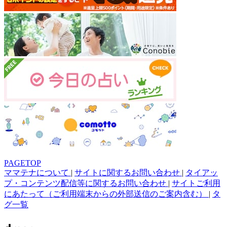
PAGETOP
ママテナについて
|
サイトに関するお問い合わせ
|
タイアッ
プ・コンテンツ配信等に関するお問い合わせ
|
サイトご利用
にあたって（ご利用端末からの外部送信のご案内含む）
|
タ
グ一覧