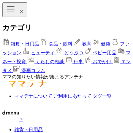
カテゴリ
雑貨・日用品
食品・飲料
教育
健康
ファ
ッション
ビューティ
どうぶつ
ベビー用品
マ
ネー・投資
くらしの相談
行事
おでかけ
エン
タメ
漫画コラム
ママの知りたい情報が集まるアンテナ
ママテナについて
ご利用にあたって
タグ一覧
>
雑貨・日用品