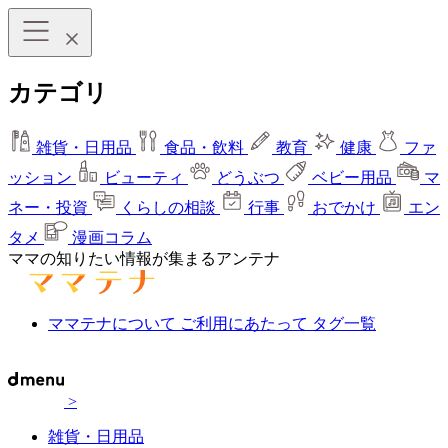
カテゴリ
雑貨・日用品
食品・飲料
教育
健康
ファ
ッション
ビューティ
どうぶつ
ベビー用品
マ
ネー・投資
くらしの相談
行事
おでかけ
エン
タメ
漫画コラム
ママの知りたい情報が集まるアンテナ
ママテナについて
ご利用にあたって
タグ一覧
>
雑貨・日用品