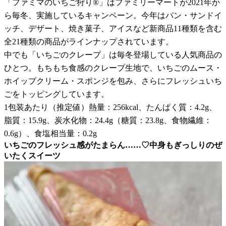
「ファミマのいちご狩り®」はファミリーマートが2021年か
ら毎冬、実施しているキャンペーン。今年はパン・サンドイ
ッチ、デザート、焼き菓子、アイスなど新商品11種類を含む
全21種類の商品がラインナップされています。
中でも「いちごのクレープ」は毎冬登場している人気商品の
ひとつ。もちもち食感のクレープ生地で、いちごのムース・
ホイップクリーム・スポンジを包み、さらにフレッシュいち
ごをトッピングしています。
1包装あたり（推定値）熱量：256kcal、たんぱく質：4.2g、
脂質：15.9g、炭水化物：24.4g（糖質：23.8g、食物繊維：
0.6g）、食塩相当量：0.2g
いちごのフレッシュ感がたまらん……♡中身もぎっしりのぜ
いたくスイーツ