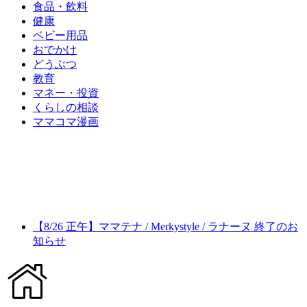
食品・飲料
健康
ベビー用品
おでかけ
どうぶつ
教育
マネー・投資
くらしの相談
ママコマ漫画
【8/26 正午】ママテナ / Merkystyle / ラナーヌ 終了のお
知らせ