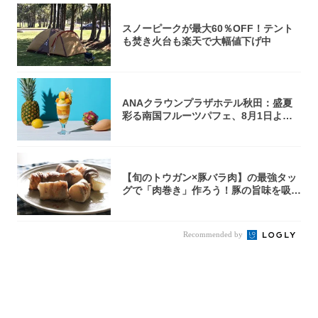
スノーピークが最大60％OFF！テント
も焚き火台も楽天で大幅値下げ中
ANAクラウンプラザホテル秋田：盛夏
彩る南国フルーツパフェ、8月1日より1
ヵ月限...
【旬のトウガン×豚バラ肉】の最強タッ
グで「肉巻き」作ろう！豚の旨味を吸い
尽くした...
Recommended by