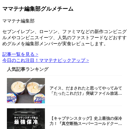
ママテナ編集部グルメチーム
ママテナ編集部
セブンイレブン、ローソン、ファミマなどの新作コンビニグ
ルメやコンビニスイーツ、人気のファストフードなどおすす
めグルメを編集部メンバーが実食レビューします。
記事一覧を見る >
今日のこれ注目！ママテナピックアップ >
人気記事ランキング
アイス、だまされたと思ってやってみて
「たったこれだけ」突破ファイル放送で
大注目！...
【キャプテンスタッグ】史上最強の保冷
力！『真空断熱スーパーコールドクーラ
ーボック...