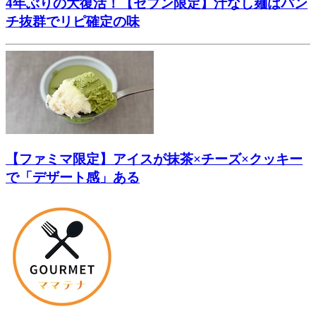
4年ぶりの大復活！【セブン限定】汁なし麺はパン
チ抜群でリピ確定の味
【ファミマ限定】アイスが抹茶×チーズ×クッキー
で「デザート感」ある