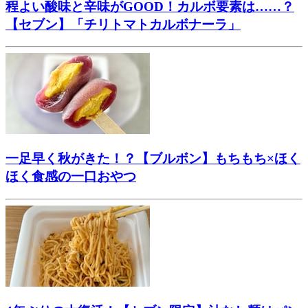
程よい酸味と辛味がGOOD！カルボ要素は……？
【セブン】「チリトマトカルボナーラ」
一足早く秋がきた！？【ブルボン】もちもち×ほく
ほく食感の一口おやつ