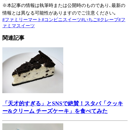
※本記事の情報は執筆時または公開時のものであり､最新の
情報とは異なる可能性がありますのでご注意ください｡
#
ファミリーマート
#
コンビニスイーツ
#
いちご
#
クレープ
#
フ
ァミマスイーツ
関連記事
「天才的すぎる」とSNSで絶賛！スタバ「クッキ
ー&クリーム チーズケーキ」を食べてみた