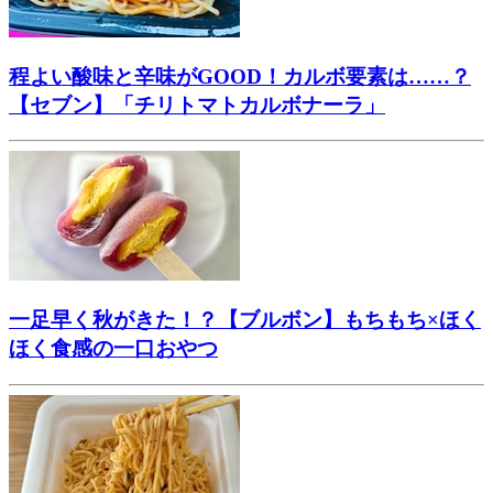
程よい酸味と辛味がGOOD！カルボ要素は……？
【セブン】「チリトマトカルボナーラ」
一足早く秋がきた！？【ブルボン】もちもち×ほく
ほく食感の一口おやつ