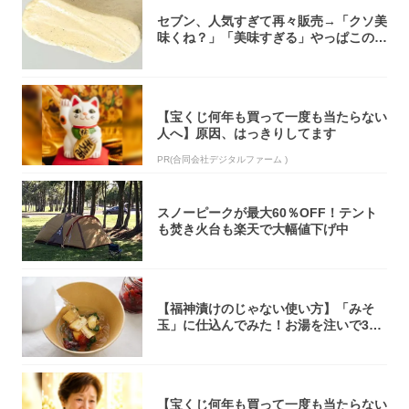
セブン、人気すぎて再々販売→「クソ美
味くね？」「美味すぎる」やっぱこのク
オリティ...
【宝くじ何年も買って一度も当たらない
人へ】原因、はっきりしてます
PR(合同会社デジタルファーム )
スノーピークが最大60％OFF！テント
も焚き火台も楽天で大幅値下げ中
【福神漬けのじゃない使い方】「みそ
玉」に仕込んでみた！お湯を注いで30
秒で…朝の...
【宝くじ何年も買って一度も当たらない