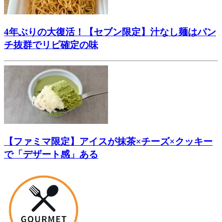
4年ぶりの大復活！【セブン限定】汁なし麺はパン
チ抜群でリピ確定の味
【ファミマ限定】アイスが抹茶×チーズ×クッキー
で「デザート感」ある