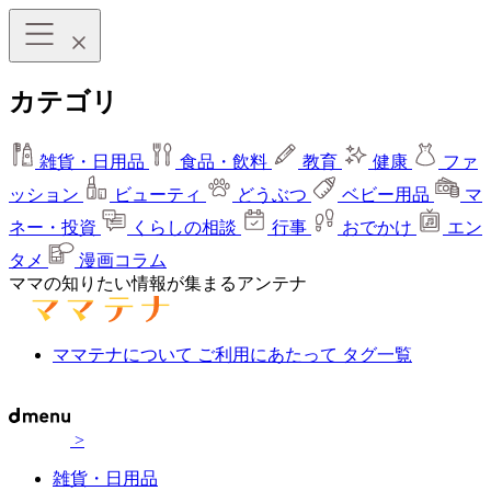
カテゴリ
雑貨・日用品
食品・飲料
教育
健康
ファ
ッション
ビューティ
どうぶつ
ベビー用品
マ
ネー・投資
くらしの相談
行事
おでかけ
エン
タメ
漫画コラム
ママの知りたい情報が集まるアンテナ
ママテナについて
ご利用にあたって
タグ一覧
>
雑貨・日用品