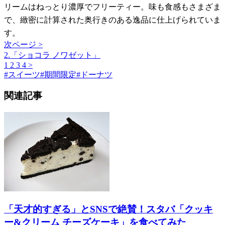
リームはねっとり濃厚でフリーティー。味も食感もさまざま
で、緻密に計算された奥行きのある逸品に仕上げられていま
す。
次ページ >
2.「ショコラ ノワゼット」
1
2
3
4
>
#
スイーツ
#
期間限定
#
ドーナツ
関連記事
「天才的すぎる」とSNSで絶賛！スタバ「クッキ
ー&クリーム チーズケーキ」を食べてみた