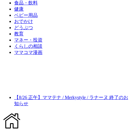
食品・飲料
健康
ベビー用品
おでかけ
どうぶつ
教育
マネー・投資
くらしの相談
ママコマ漫画
【8/26 正午】ママテナ / Merkystyle / ラナーヌ 終了のお
知らせ